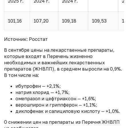
2025 г.
2024 г.
2024 г.
20
101,16
107,20
109,18
109,53
10
Источник: Росстат
В сентябре цены на лекарственные препараты,
которые входят в Перечень жизненно
необходимых и важнейших лекарственных
препаратов (ЖНВЛП), в среднем выросли на 0,9%.
В том числе на:
ибупрофен — +2,1%;
натрия хлорид — +1,7%;
омепразол и цефтриаксон — +1,6%;
верошпирон и гриппферон — +1,1%;
диклофенак и салициловую кислоту — +1,0%.
О снижении цен на препараты из Перечня ЖНВЛП