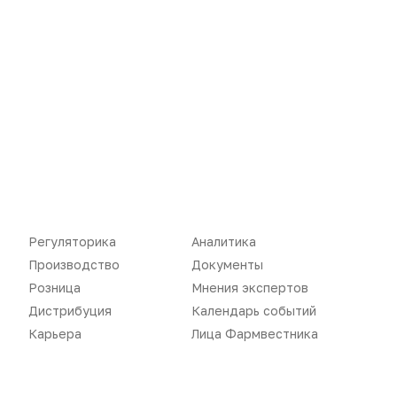
Регуляторика
Аналитика
Новости
Репортажи
Производство
Документы
Регуляторика
Вебинары
Розница
Мнения экспертов
Дистрибуция
Календарь событий
Производство
Подкасты
Карьера
Лица Фармвестника
Розница
Интервью
Дистрибуция
Газета