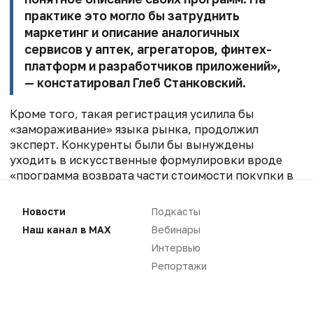
практике это могло бы затруднить
маркетинг и описание аналогичных
сервисов у аптек, агрегаторов, финтех-
платформ и разработчиков приложений»,
— констатировал Глеб Станковский.
Кроме того, такая регистрация усилила бы
«замораживание» языка рынка, продолжил
эксперт. Конкуренты были бы вынуждены
уходить в искусственные формулировки вроде
«программа возврата части стоимости покупки в
аптечных сетях», хотя именно исходная фраза
наиболее ясно описывает услугу для потребителя.
Новости
Подкасты
Для рынка это плохо, и товарный знак не должен
Наш канал в MAX
Вебинары
превращаться в инструмент монополизации
Интервью
обычного описания функциональности,
Репортажи
резюмировал советник Firm.One.