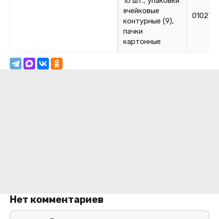
10 шт., упаковки
ячейковые
010270
контурные (9),
пачки
картонные
Нет комментариев