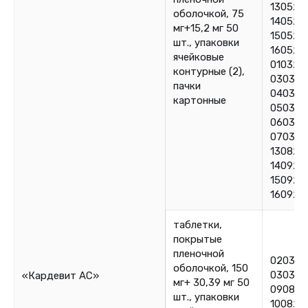
130524
оболочкой, 75
140524
мг+15,2 мг 50
150524
шт., упаковки
160524
ячейковые
010325
контурные (2),
030325
пачки
040325
картонные
050325
060325
070325
130825
140925
150925
160925
таблетки,
покрытые
пленочной
020324
оболочкой, 150
030324
«Кардевит АС»
мг+ 30,39 мг 50
090825
шт., упаковки
100825