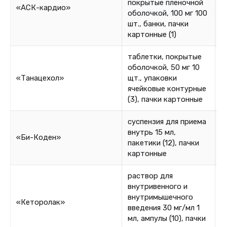
покрытые пленочной
«АСК-кардио»
0
оболочкой, 100 мг 100
шт., банки, пачки
картонные (1)
таблетки, покрытые
оболочкой, 50 мг 10
«Танацехол»
щт., упаковки
0
ячейковые контурные
(3), пачки картонные
суспензия для приема
внутрь 15 мл,
«Би-Коден»
4
пакетики (12), пачки
картонные
раствор для
внутривенного и
внутримышечного
«Кеторолак»
1
введения 30 мг/мл 1
мл, ампулы (10), пачки