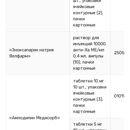
шт., упаковки
ячейковые
контурные (2),
пачки
картонные
раствор для
инъекций 10000
«Эноксапарин натрия
анти-Ха МЕ/мл
250525
Велфарм»
0,4 мл, ампулы
(10), пачки
картонные
таблетки 10 мг
10 шт., упаковки
ячейковые
010190
контурные (3),
пачки
картонные
«Амлодипин Медисорб»
таблетки 5 мг