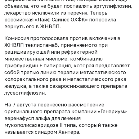
объявила, что не будет поставлять эртуглифлозин,
лекарство исключили из перечня. Теперь
российская «Лайф Сайнес ОХФК» попросила
вернуть его в ЖНВЛП.
Комиссия проголосовала против включения в
ЖНВЛП теклистамаб, применяемого при
рецидивирующей или рефрактерной
множественная миеломе, комбинацию
трифлуридин + типирацил, которая представляет
собой третью линию терапии метастатического
колоректального рака и метастатического рака
желудка, а также сахароснижающего препарата
лусеоглифлозин.
На 7 августа перенесено рассмотрение
оригинального препарата компании «Генериум»
веренафусп альфа для лечения
мукополисахаридоза II типа, который также
называется синдром Хантера.