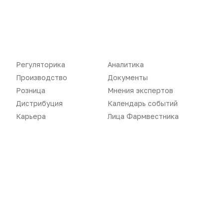
Регуляторика
Вебинары
Производство
Подкасты
Розница
Интервью
Регуляторика
Аналитика
Дистрибуция
Газета
Производство
Документы
Карьера
Оформить подписку
Розница
Мнения экспертов
Дистрибуция
Календарь событий
Аналитика
Архив номеров
Карьера
Лица Фармвестника
Документы
Реклама в газете
Бизнес
Реклама на сайте
Аптекарь
Контакты
«Политика конфиденциальности»