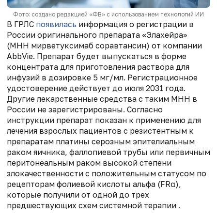
Фото: создано редакцией «ФВ» с использованием технологий ИИ
В ГРЛС
появилась
информация о регистрации в
России оригинального препарата «Элахейра»
(МНН мирветуксимаб соравтансин) от компании
AbbVie. Препарат будет выпускаться в форме
концентрата для приготовления раствора для
инфузий в дозировке 5 мг/мл. Регистрационное
удостоверение действует до июля 2031 года.
Другие лекарственные средства с таким МНН в
России не зарегистрированы. Согласно
инструкции препарат показан к применению для
лечения взрослых пациентов с резистентным к
препаратам платины серозным эпителиальным
раком яичника, фаллопиевой трубы или первичным
перитонеальным раком высокой степени
злокачественности с положительным статусом по
рецепторам фолиевой кислоты альфа (FRα),
которые получили от одной до трех
предшествующих схем системной терапии .