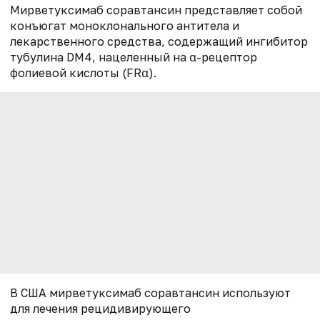
Мирветуксимаб соравтансин представляет собой
конъюгат моноклонального антитела и
лекарственного средства, содержащий ингибитор
тубулина DM4, нацеленный на α-рецептор
фолиевой кислоты (FRα).
В США мирветуксимаб соравтансин используют
для лечения рецидивирующего