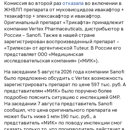
Комиссия во второй раз
отказала
во включении в
ЖНВЛП препарата от муковисцидоза ивакафтор +
тезакафтор + элексакафтор и ивакафтор.
Оригинальный препарат «Трикафта» принадлежит
компании Vertex Pharmaceuticals, дистрибьютор в
России – Sanofi. Также в нашей стране
зарегистрирован воспроизведенный препарат –
«Трилекса» от аргентинской Tuteur. В России его
представляет ООО «Медицинская
исследовательская компания» («МИК»).
На заседании 5 августа 2026 года компании Sanofi
было предложено обсудить с Vertex возможность
зарегистрировать препарат по цене 597 тыс. руб. А
представителям «МИК» было поручено более
подробно пояснить ситуацию с инспекцией GMP.
На заседании 7 августа представитель Sanofi
сообщил, что цена оригинального препарата не
может быть ниже 1 млн 190 тыс. руб., а
представитель «МИК» по поводу инспекции смог
сказать только то, что производитель действует в