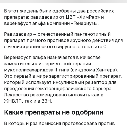
В этот же день были одобрены два российских
препарата: равидасвир от ЦВТ «ХимРар» и
веренафусп альфа компании «Генериум».
Равидасвир — отечественный пангенотипный
препарат прямого противовирусного действия для
лечения хронического вирусного гепатита С.
Веренафусп альфа назначается в качестве
заместительной ферментной терапии
мукополисахаридоза II типа (синдрома Хантера).
Это первый в мире зарегистрированный препарат,
который использует инсулиновый рецептор для
преодоления гематоэнцефалического барьера.
Лекарство рекомендовано включить как в
ЖНВЛП, так и в ВЗН.
Какие препараты не одобрили
В который раз Комиссия проголосовала против