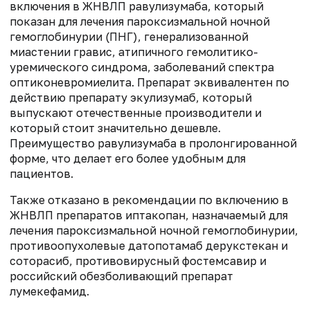
включения в ЖНВЛП равулизумаба, который
показан для лечения пароксизмальной ночной
гемоглобинурии (ПНГ), генерализованной
миастении гравис, атипичного гемолитико-
уремического синдрома, заболеваний спектра
оптиконевромиелита. Препарат эквивалентен по
действию препарату экулизумаб, который
выпускают отечественные производители и
который стоит значительно дешевле.
Преимущество равулизумаба в пролонгированной
форме, что делает его более удобным для
пациентов.
Также отказано в рекомендации по включению в
ЖНВЛП препаратов иптакопан, назначаемый для
лечения пароксизмальной ночной гемоглобинурии,
противоопухолевые датопотамаб дерукстекан и
соторасиб, противовирусный фостемсавир и
российский обезболивающий препарат
лумекефамид.