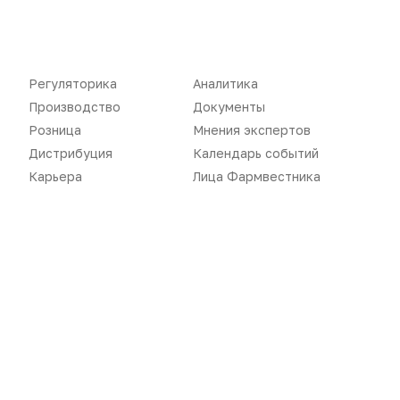
Регуляторика
Аналитика
Производство
Документы
Розница
Мнения экспертов
Дистрибуция
Календарь событий
Новости
Репортажи
Карьера
Лица Фармвестника
Регуляторика
Вебинары
Производство
Подкасты
Розница
Интервью
Дистрибуция
Газета
Карьера
Оформить подписку
Аналитика
Архив номеров