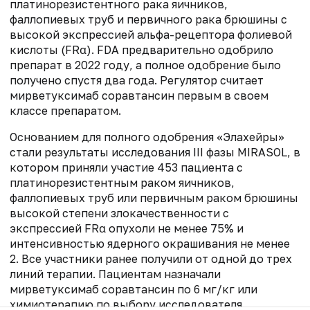
платинорезистентного рака яичников,
фаллопиевых труб и первичного рака брюшины с
высокой экспрессией альфа-рецептора фолиевой
кислоты (FRα). FDA предварительно одобрило
препарат в 2022 году, а полное одобрение было
получено спустя два года. Регулятор считает
мирветуксимаб соравтансин первым в своем
классе препаратом.
Основанием для полного одобрения «Элахейры»
стали результаты исследования III фазы MIRASOL, в
котором приняли участие 453 пациента с
платинорезистентным раком яичников,
фаллопиевых труб или первичным раком брюшины
высокой степени злокачественности с
экспрессией FRα опухоли не менее 75% и
интенсивностью ядерного окрашивания не менее
2. Все участники ранее получили от одной до трех
линий терапии. Пациентам назначали
мирветуксимаб соравтансин по 6 мг/кг или
химиотерапию по выбору исследователя.