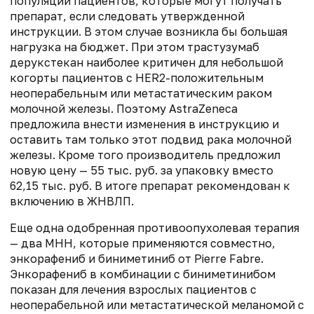
популяции пациентов, которые могут получать
препарат, если следовать утвержденной
инструкции. В этом случае возникла бы большая
нагрузка на бюджет. При этом трастузумаб
дерукстекан наиболее критичен для небольшой
когорты пациентов с HER2-положительным
неоперабельным или метастатическим раком
молочной железы. Поэтому AstraZeneca
предложила внести изменения в инструкцию и
оставить там только этот подвид рака молочной
железы. Кроме того производитель предложил
новую цену — 55 тыс. руб. за упаковку вместо
62,15 тыс. руб. В итоге препарат рекомендован к
включению в ЖНВЛП.
Еще одна одобренная противоопухолевая терапия
— два МНН, которые применяются совместно,
энкорафениб и биниметиниб от Pierre Fabre.
Энкорафениб в комбинации с биниметинибом
показан для лечения взрослых пациентов с
неоперабельной или метастатической меланомой с