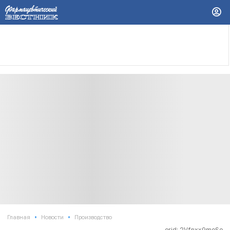
•
•
Главная
Новости
Производство
erid: 2Vfnxx9meSe