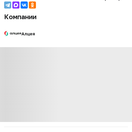
Компании
Алцея