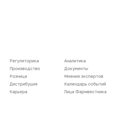
Новости
Репортажи
Регуляторика
Вебинары
Производство
Подкасты
Регуляторика
Аналитика
Розница
Интервью
Производство
Документы
Розница
Мнения экспертов
Дистрибуция
Газета
Дистрибуция
Календарь событий
Карьера
Оформить подписку
Карьера
Лица Фармвестника
Аналитика
Архив номеров
Документы
Реклама в газете
Бизнес
Реклама на сайте