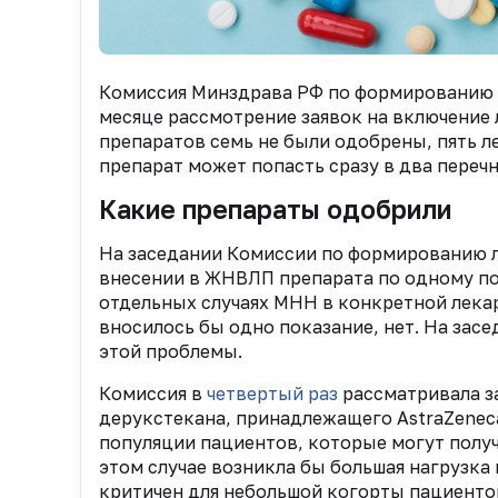
Комиссия Минздрава РФ по формированию 
месяце рассмотрение заявок на включение
препаратов семь не были одобрены, пять 
препарат может попасть сразу в два пере
Какие препараты одобрили
На заседании Комиссии по формированию л
внесении в ЖНВЛП препарата по одному по
отдельных случаях МНН в конкретной лека
вносилось бы одно показание, нет. На засе
этой проблемы.
Комиссия в
четвертый раз
рассматривала з
дерукстекана, принадлежащего AstraZeneca
популяции пациентов, которые могут получ
этом случае возникла бы большая нагрузка
критичен для небольшой когорты пациент