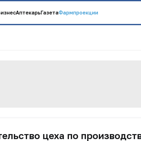
Бизнес
Аптекарь
Газета
Фармпроекции
тельство цеха по производст