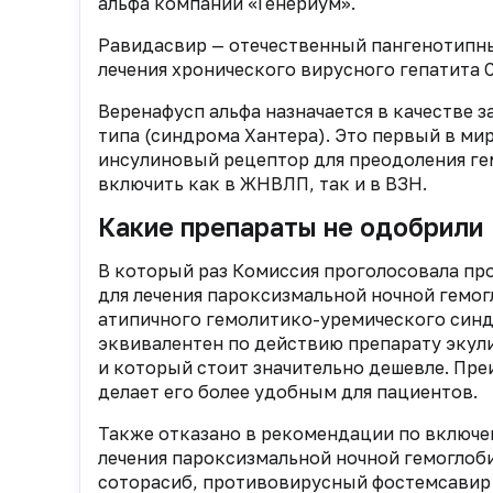
альфа компании «Генериум».
Равидасвир — отечественный пангенотипны
лечения хронического вирусного гепатита С
Веренафусп альфа назначается в качестве 
типа (синдрома Хантера). Это первый в ми
инсулиновый рецептор для преодоления ге
включить как в ЖНВЛП, так и в ВЗН.
Какие препараты не одобрили
В который раз Комиссия проголосовала пр
для лечения пароксизмальной ночной гемог
атипичного гемолитико-уремического синд
эквивалентен по действию препарату экул
и который стоит значительно дешевле. Пр
делает его более удобным для пациентов.
Также отказано в рекомендации по включе
лечения пароксизмальной ночной гемоглоб
соторасиб, противовирусный фостемсавир