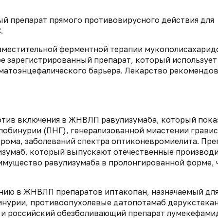
й препарат прямого противовирусного действия для
.
заместительной ферментной терапии мукополисахаридо
ре зарегистрированный препарат, который использует
матоэнцефалического барьера. Лекарство рекомендо
отив включения в ЖНВЛП равулизумаба, который пока
лобинурии (ПНГ), генерализованной миастении гравис
рома, заболеваний спектра оптиконевромиелита. Пре
изумаб, который выпускают отечественные производ
еимущество равулизумаба в пролонгированной форме, 
нию в ЖНВЛП препаратов иптакопан, назначаемый дл
инурии, противоопухолевые датопотамаб дерукстекан
 и российский обезболивающий препарат лумекефами