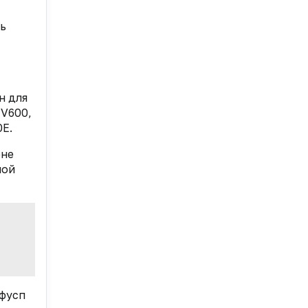
ль
н для
 V600,
E.
ене
ной
афусп