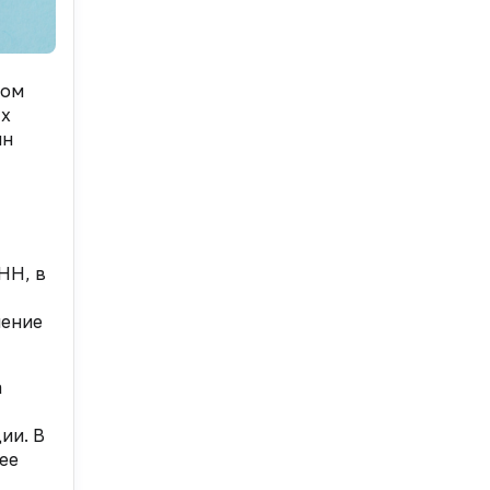
том
ых
ин
НН, в
шение
а
ии. В
ее