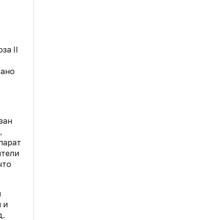
за II
вано
зан
,
парат
ители
что
я
 и
д.