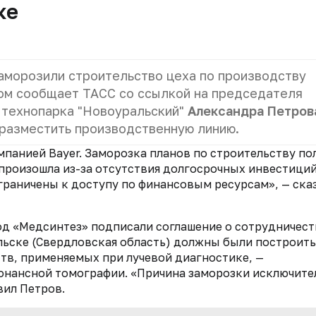
ке
аморозили строительство цеха по производству
том сообщает ТАСС со ссылкой на председателя
 технопарка "Новоуральский"
Александра Петров
разместить производственную линию.
мпанией Bayer. Заморозка планов по строительству по
произошла из-за отсутствия долгосрочных инвестиций
граничены к доступу по финансовым ресурсам», — ска
вод «Медсинтез» подписали соглашение о сотрудничест
льске (Свердловская область) должны были построить
тв, применяемых при лучевой диагностике, —
онансной томографии. «Причина заморозки исключите
вил Петров.