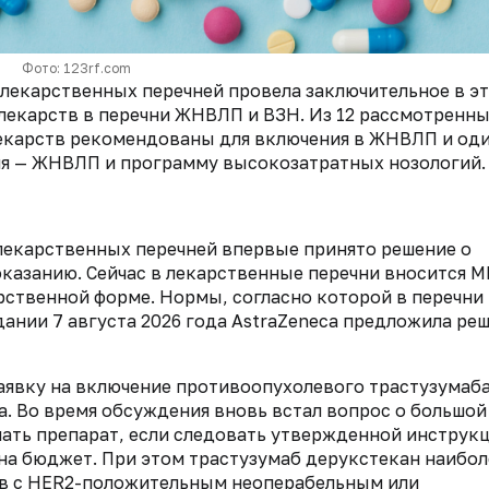
Фото: 123rf.com
лекарственных перечней провела заключительное в э
 лекарств в перечни ЖНВЛП и ВЗН. Из 12 рассмотренн
лекарств рекомендованы для включения в ЖНВЛП и од
чня — ЖНВЛП и программу высокозатратных нозологий.
екарственных перечней впервые принято решение о
казанию. Сейчас в лекарственные перечни вносится М
рственной форме. Нормы, согласно которой в перечни
дании 7 августа 2026 года AstraZeneca предложила ре
аявку на включение противоопухолевого трастузумаб
. Во время обсуждения вновь встал вопрос о большой
ать препарат, если следовать утвержденной инструкц
 на бюджет. При этом трастузумаб дерукстекан наибол
ов с HER2-положительным неоперабельным или