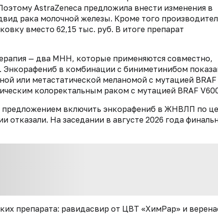
Поэтому AstraZeneca предложила внести изменения в
двид рака молочной железы. Кроме того производите
ковку вместо 62,15 тыс. руб. В итоге препарат
ерапия — два МНН, которые применяются совместно,
e. Энкорафениб в комбинации с биниметинибом показа
ьной или метастатической меланомой с мутацией BRAF
тическим колоректальным раком с мутацией BRAF V600
а с предложением включить энкорафениб в ЖНВЛП по ц
нии отказали. На заседании в августе 2026 года финаль
ских препарата: равидасвир от ЦВТ «ХимРар» и верен