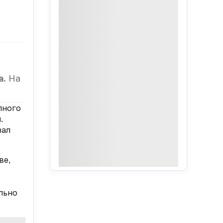
а
. На
лного
.
зал
ве,
льно