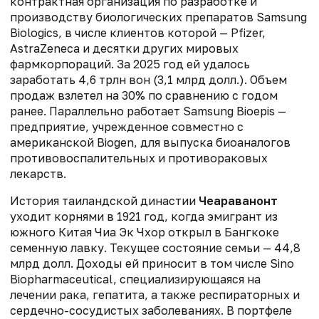
контрактная организация по разработке и
производству биологических препаратов Samsung
Biologics, в числе клиентов которой — Pfizer,
AstraZeneca и десятки других мировых
фармкорпораций. За 2025 год ей удалось
заработать 4,6 трлн вон (3,1 млрд долл.). Объем
продаж взлетел на 30% по сравнению с годом
ранее. Параллельно работает Samsung Bioepis —
предприятие, учрежденное совместно с
американской Biogen, для выпуска биоаналогов
противовоспалительных и противораковых
лекарств.
История таиландской династии
Чеараванонт
уходит корнями в 1921 год, когда эмигрант из
южного Китая
Чиа Эк Чхор
открыл в Бангкоке
семенную лавку. Текущее состояние семьи — 44,8
млрд долл. Доходы ей приносит в том числе Sino
Biopharmaceutical, специализирующаяся на
лечении рака, гепатита, а также респираторных и
сердечно-сосудистых заболеваниях. В портфеле