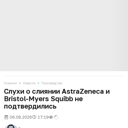
•
•
Главная
Новости
Производство
Слухи о слиянии AstraZeneca и
Bristol-Myers Squibb не
подтвердились
06.08.2026
17:19