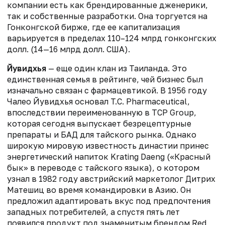
компании есть как брендированные дженерики,
так и собственные разработки. Она торгуется на
Гонконгской бирже, где ее капитализация
варьируется в пределах 110–124 млрд гонконгских
долл. (14—16 млрд долл. США).
Йувидхья
— еще один клан из Таиланда.
Это
единственная семья в рейтинге, чей бизнес был
изначально связан с фармацевтикой. В 1956 году
Чалео Йувидхья
основал T.C. Pharmaceutical,
впоследствии переименованную в TCP Group,
которая сегодня выпускает безрецептурные
препараты и БАД для тайского рынка. Однако
широкую мировую известность династии принес
энергетический напиток Krating Daeng («Красный
бык» в переводе с тайского языка), о котором
узнал в 1982 году австрийский маркетолог
Дитрих
Матешиц
во время командировки в Азию. Он
предложил адаптировать вкус под предпочтения
западных потребителей, а спустя пять лет
появился продукт под знаменитым брендом Red