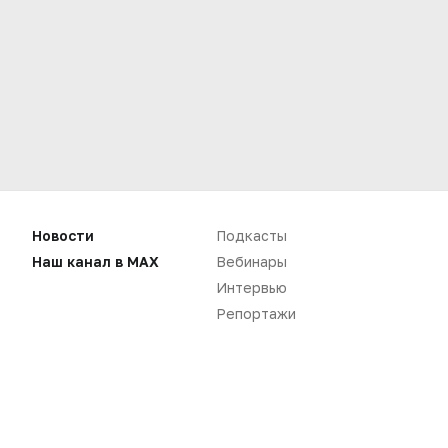
Новости
Подкасты
Нет комментариев
Наш канал в MAX
Вебинары
Интервью
Вы не можете оставлять
Репортажи
комментарии
Пожалуйста,
авторизуйтесь