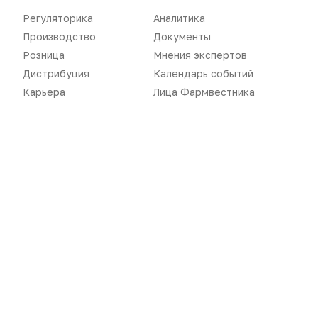
Дистрибуция
Газета
Регуляторика
Аналитика
Карьера
Оформить подписку
Производство
Документы
Розница
Мнения экспертов
Аналитика
Архив номеров
Дистрибуция
Календарь событий
Документы
Реклама в газете
Карьера
Лица Фармвестника
Бизнес
Реклама на сайте
Аптекарь
Контакты
«Политика конфиденциальности»
«Основные виды деятельности компании»
«Редакционная политика»