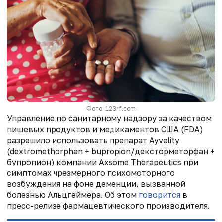
Фото: 123rf.com
Управление по санитарному надзору за качеством
пищевых продуктов и медикаментов США (FDA)
разрешило использовать препарат Ауvelity
(dextromethorphan + bupropion/дексторметорфан +
бупропион) компании Axsome Therapeutics при
симптомах чрезмерного психомоторного
возбуждения на фоне деменции, вызванной
болезнью Альцгеймера. Об этом
говорится
в
пресс-релизе фармацевтического производителя.