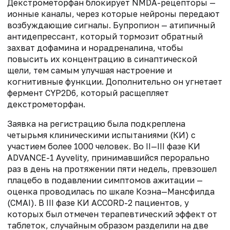
Декстрометорфан блокирует NMDA-рецепторы —
ионные каналы, через которые нейроны передают
возбуждающие сигналы. Бупропион — атипичный
антидепрессант, который тормозит обратный
захват дофамина и норадреналина, чтобы
повысить их концентрацию в синаптической
щели, тем самым улучшая настроение и
когнитивные функции. Дополнительно он угнетает
фермент CYP2D6, который расщепляет
декстрометорфан.
Заявка на регистрацию была подкреплена
четырьмя клиническими испытаниями (КИ) с
участием более 1000 человек. Во II—III фазе КИ
ADVANCE-1 Ауvelity, принимавшийся перорально
раз в день на протяжении пяти недель, превзошел
плацебо в подавлении симптомов ажитации —
оценка проводилась по шкале Коэна—Мансфилда
(CMAI). В III фазе КИ ACCORD-2 пациентов, у
которых был отмечен терапевтический эффект от
таблеток, случайным образом разделили на две