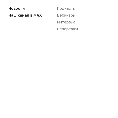
Нет комментариев
Новости
Подкасты
Вы не можете оставлять
Наш канал в MAX
Вебинары
комментарии
Интервью
Пожалуйста,
авторизуйтесь
Репортажи