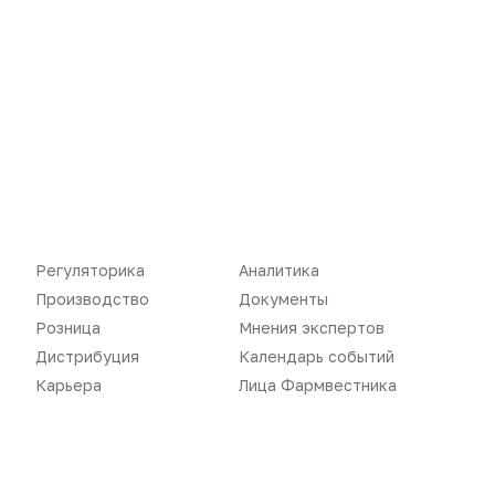
Новости
Репортажи
Регуляторика
Вебинары
Производство
Подкасты
Розница
Интервью
Дистрибуция
Газета
Карьера
Оформить подписку
Регуляторика
Аналитика
Производство
Документы
Аналитика
Архив номеров
Розница
Мнения экспертов
Документы
Реклама в газете
Дистрибуция
Календарь событий
Карьера
Лица Фармвестника
Бизнес
Реклама на сайте
Аптекарь
Контакты