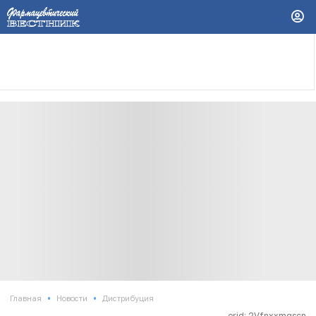
•
•
Главная
Новости
Дистрибуция
erid: 2Vfnxxmqscn