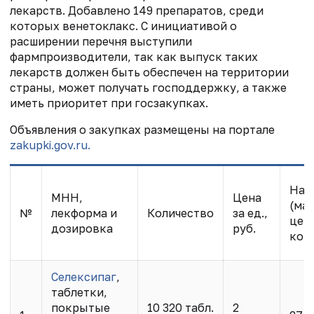
лекарств. Добавлено 149 препаратов, среди
которых венетоклакс. С инициативой о
расширении перечня выступили
фармпроизводители, так как выпуск таких
лекарств должен быть обеспечен на территории
страны, может получать господдержку, а также
иметь приоритет при госзакупках.
Объявления о закупках размещены на портале
zakupki.gov.ru.
Нач
МНН,
Цена
(ма
№
лекформа и
Количество
за ед.,
цен
дозировка
руб.
конт
Селексипаг
,
таблетки,
покрытые
10 320 табл.
2