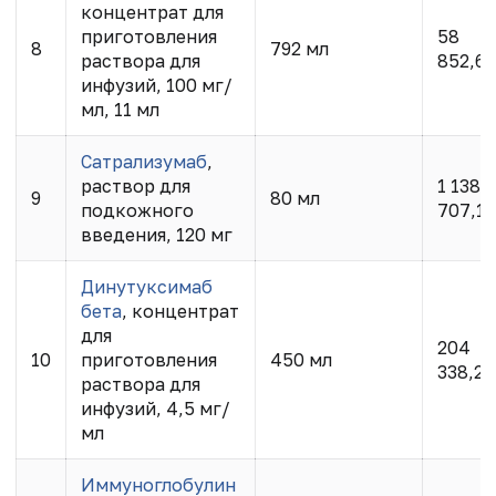
концентрат для
приготовления
58
8
792 мл
раствора для
852,6
инфузий, 100 мг/
мл, 11 мл
Сатрализумаб
,
раствор для
1 138
9
80 мл
подкожного
707,13
введения, 120 мг
Динутуксимаб
бета
, концентрат
для
204
10
приготовления
450 мл
338,20
раствора для
инфузий, 4,5 мг/
мл
Иммуноглобулин