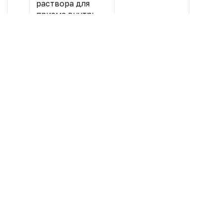
раствора для
приема внутрь,
0,75 мг/мл
Нет комментариев
Вы не можете оставлять
Новости
Подкасты
комментарии
Наш канал в MAX
Вебинары