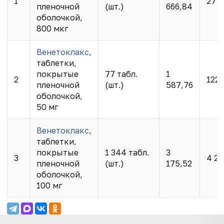
1
27 5
пленочной
(шт.)
666,84
оболочкой,
800 мкг
Венетоклакс
,
таблетки,
покрытые
77 табл.
1
2
122 
пленочной
(шт.)
587,76
оболочкой,
50 мг
Венетоклакс
,
таблетки,
покрытые
1 344 табл.
3
3
4 26
пленочной
(шт.)
175,52
оболочкой,
100 мг