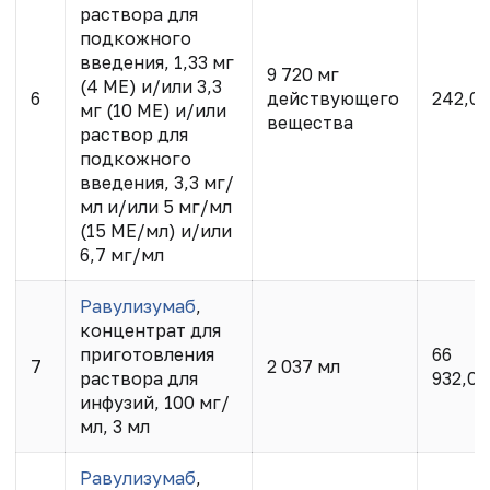
раствора для
подкожного
введения, 1,33 мг
9 720 мг
(4 МЕ) и/или 3,3
6
действующего
242,0
мг (10 МЕ) и/или
вещества
раствор для
подкожного
введения, 3,3 мг/
мл и/или 5 мг/мл
(15 МЕ/мл) и/или
6,7 мг/мл
Равулизумаб
,
концентрат для
приготовления
66
7
2 037 мл
раствора для
932,03
инфузий, 100 мг/
мл, 3 мл
Равулизумаб
,