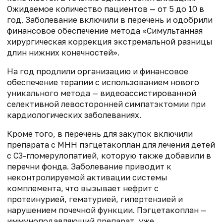
Ожидаемое количество пациентов — от 5 до 10 в
год. Заболевание включили в перечень и одобрили
финансовое обеспечение метода «Симультанная
хирургическая коррекция экстремальной разницы
длин нижних конечностей».
На год продлили организацию и финансовое
обеспечение терапии с использованием нового
уникального метода — видеоассистированной
селективной левосторонней симпатэктомии при
кардиологических заболеваниях.
Кроме того, в перечень для закупок включили
препарата с МНН пэгцетакоплан для лечения детей
с С3-гломерулопатией, которую также добавили в
перечни фонда. Заболевание приводит к
неконтролируемой активации системы
комплемента, что вызывает нефрит с
протеинурией, гематурией, гипертензией и
нарушением почечной функции. Пэгцетакоплан —
иммуноподавляющий препарат, уже