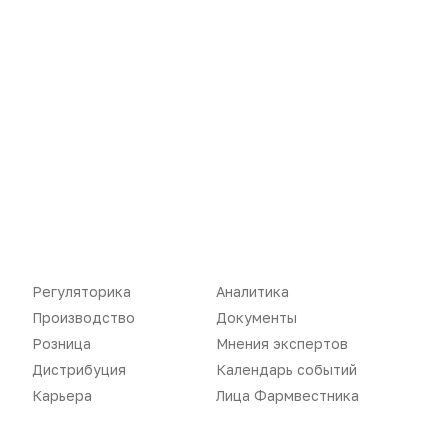
Новости
Репортажи
Регуляторика
Вебинары
Производство
Подкасты
Розница
Интервью
Дистрибуция
Газета
Карьера
Оформить подписку
Аналитика
Архив номеров
Документы
Реклама в газете
Регуляторика
Аналитика
Производство
Документы
Бизнес
Реклама на сайте
Розница
Мнения экспертов
Аптекарь
Контакты
Дистрибуция
Календарь событий
Карьера
Лица Фармвестника