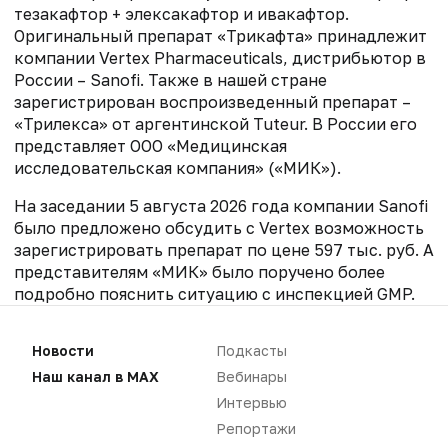
тезакафтор + элексакафтор и ивакафтор.
Оригинальный препарат «Трикафта» принадлежит
компании Vertex Pharmaceuticals, дистрибьютор в
России – Sanofi. Также в нашей стране
зарегистрирован воспроизведенный препарат –
«Трилекса» от аргентинской Tuteur. В России его
представляет ООО «Медицинская
исследовательская компания» («МИК»).
На заседании 5 августа 2026 года компании Sanofi
было предложено обсудить с Vertex возможность
зарегистрировать препарат по цене 597 тыс. руб. А
представителям «МИК» было поручено более
подробно пояснить ситуацию с инспекцией GMP.
На заседании 7 августа представитель Sanofi
сообщил, что цена оригинального препарата не
Новости
Подкасты
может быть ниже 1 млн 190 тыс. руб., а
Наш канал в MAX
Вебинары
представитель «МИК» по поводу инспекции смог
Интервью
сказать только то, что производитель действует в
рамках российского законодательства в части
Репортажи
сроков проведения инспекции.