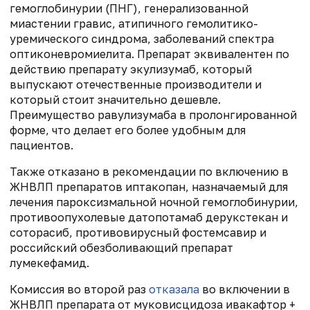
гемоглобинурии (ПНГ), генерализованной
миастении гравис, атипичного гемолитико-
уремического синдрома, заболеваний спектра
оптиконевромиелита. Препарат эквивалентен по
действию препарату экулизумаб, который
выпускают отечественные производители и
который стоит значительно дешевле.
Преимущество равулизумаба в пролонгированной
форме, что делает его более удобным для
пациентов.
Также отказано в рекомендации по включению в
ЖНВЛП препаратов иптакопан, назначаемый для
лечения пароксизмальной ночной гемоглобинурии,
противоопухолевые датопотамаб дерукстекан и
соторасиб, противовирусный фостемсавир и
российский обезболивающий препарат
лумекефамид.
Комиссия во второй раз
отказала
во включении в
ЖНВЛП препарата от муковисцидоза ивакафтор +