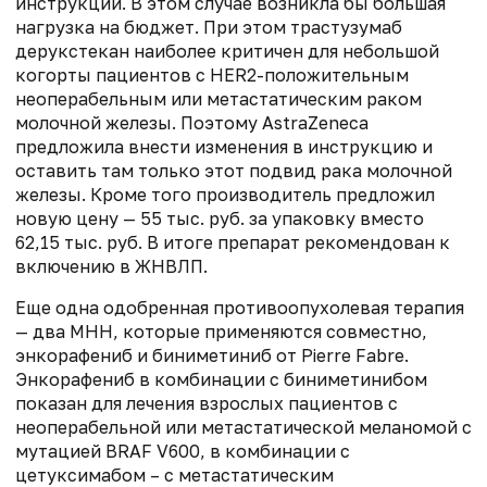
инструкции. В этом случае возникла бы большая
нагрузка на бюджет. При этом трастузумаб
дерукстекан наиболее критичен для небольшой
когорты пациентов с HER2-положительным
неоперабельным или метастатическим раком
молочной железы. Поэтому AstraZeneca
предложила внести изменения в инструкцию и
оставить там только этот подвид рака молочной
железы. Кроме того производитель предложил
новую цену — 55 тыс. руб. за упаковку вместо
62,15 тыс. руб. В итоге препарат рекомендован к
включению в ЖНВЛП.
Еще одна одобренная противоопухолевая терапия
— два МНН, которые применяются совместно,
энкорафениб и биниметиниб от Pierre Fabre.
Энкорафениб в комбинации с биниметинибом
показан для лечения взрослых пациентов с
неоперабельной или метастатической меланомой с
мутацией BRAF V600, в комбинации с
цетуксимабом – с метастатическим