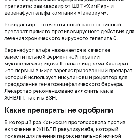
препарата: равидасвир от ЦВТ «ХимРар» и
веренафусп альфа компании «Генериум».
Равидасвир — отечественный пангенотипный
препарат прямого противовирусного действия для
лечения хронического вирусного гепатита С.
Веренафусп альфа назначается в качестве
заместительной ферментной терапии
мукополисахаридоза II типа (синдрома Хантера).
Это первый в мире зарегистрированный препарат,
который использует инсулиновый рецептор для
преодоления гематоэнцефалического барьера.
Лекарство рекомендовано включить как в
ЖНВЛП, так и в ВЗН.
Какие препараты не одобрили
В который раз Комиссия проголосовала против
включения в ЖНВЛП равулизумаба, который
показан для лечения пароксизмальной ночной