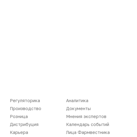
Регуляторика
Аналитика
Новости
Репортажи
Производство
Документы
Розница
Мнения экспертов
Регуляторика
Вебинары
Дистрибуция
Календарь событий
Производство
Подкасты
Карьера
Лица Фармвестника