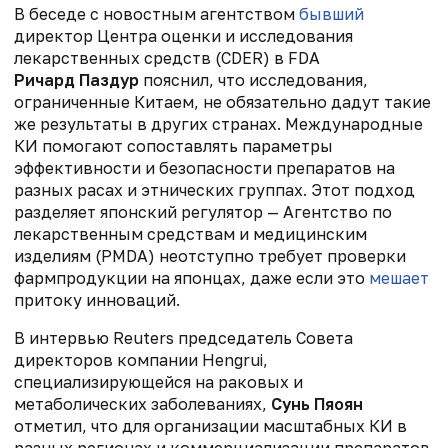
В беседе с новостным агентством
бывший
директор Центра оценки и исследования
лекарственных средств (CDER) в FDA
Ричард Паздур
пояснил, что исследования,
ограниченные Китаем, не обязательно дадут такие
же результаты в других странах. Международные
КИ помогают сопоставлять параметры
эффективности и безопасности препаратов на
разных расах и этнических группах. Этот подход
разделяет японский регулятор — Агентство по
лекарственным средствам и медицинским
изделиям (PMDA) неотступно требует проверки
фармпродукции на японцах, даже если это
мешает
притоку инноваций.
В интервью Reuters председатель Совета
директоров компании Hengrui,
специализирующейся на раковых и
метаболических заболеваниях,
Сунь Пяоян
отметил, что для организации масштабных КИ в
разных регионах и коммерциализации препаратов