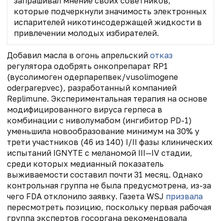
запрашивал мнение своих советников,
которые подчеркнули значимость электронных
испарителей никотинсодержащей жидкости в
привлечении молодых избирателей.
Добавил масла в огонь апрельский
отказ
регулятора одобрять онкопрепарат RP1
(вусолимоген одерпарепвек/vusolimogene
oderparepvec), разработанный компанией
Replimune. Экспериментальная терапия на основе
модифицированного вируса герпеса в
комбинации с ниволумабом (ингибитор PD-1)
уменьшила новообразование минимум на 30% у
трети участников (46 из 140) I/II фазы клинических
испытаний IGNYTE с меланомой III—IV стадии,
среди которых медианный показатель
выживаемости составил почти 31 месяц. Однако
контрольная группа не была предусмотрена, из-за
чего FDA отклонило заявку. Газета WSJ
призвала
пересмотреть позицию, поскольку
первая рабочая
группа экспертов госоргана рекомендовала