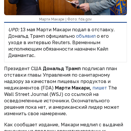
Марти Макари | Фото: fda.gov
UPD:
13 мая
Марти Макари подал в отставку.
Дональд Трамп официально
объявил
о его
уходе в интервью Reuters. Временным
исполняющим обязанности назначен
Кайл
Диамантас
.
Президент США
Дональд Трамп
подписал план
отставки главы Управления по санитарному
надзору за качеством пищевых продуктов и
медикаментов (FDA)
Марти Макари,
пишет
The
Wall Street Journal (WSJ) со ссылкой на
осведомленные источники. Окончательного
решения пока нет, и американский лидер может
изменить свое намерение.
Как сообщает издание, Макари медлил с выдачей
лицензии на продажу ароматизированных