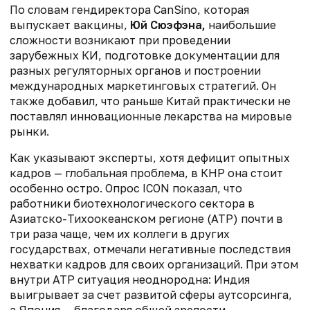
По словам гендиректора CanSino, которая
выпускает вакцины,
Юй Сюэфэна,
наибольшие
сложности возникают при проведении
зарубежных КИ, подготовке документации для
разных регуляторных органов и построении
международных маркетинговых стратегий. Он
также добавил, что раньше Китай практически не
поставлял инновационные лекарства на мировые
рынки.
Как указывают эксперты, хотя дефицит опытных
кадров — глобальная проблема, в КНР она стоит
особенно остро. Опрос ICON показал, что
работники биотехнологического сектора в
Азиатско-Тихоокеанском регионе (АТР) почти в
три раза чаще, чем их коллеги в других
государствах, отмечали негативные последствия
нехватки кадров для своих организаций. При этом
внутри АТР ситуация неоднородна: Индия
выигрывает за счет развитой сферы аутсорсинга,
а Япония — благодаря общей зрелости