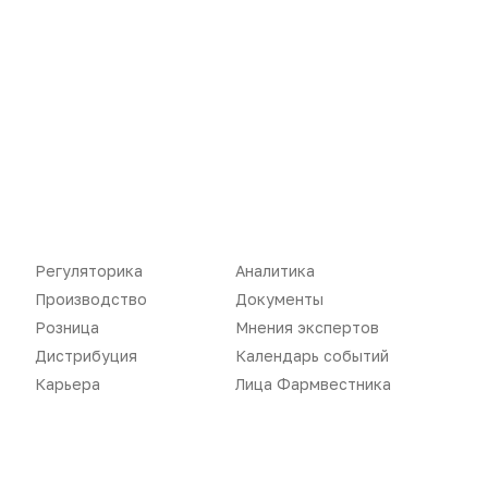
Новости
Репортажи
Регуляторика
Вебинары
Производство
Подкасты
Розница
Интервью
Дистрибуция
Газета
Карьера
Оформить подписку
Аналитика
Архив номеров
Регуляторика
Аналитика
Производство
Документы
Документы
Реклама в газете
Розница
Мнения экспертов
Бизнес
Реклама на сайте
Дистрибуция
Календарь событий
Карьера
Лица Фармвестника
Аптекарь
Контакты