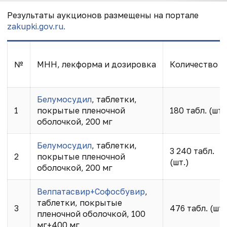
Результаты аукционов размещены на портале
zakupki.gov.ru.
№
МНН, лекформа и дозировка
Количество
Белумосудил
, таблетки,
1
покрытые пленочной
180 табл. (шт.
оболочкой, 200 мг
Белумосудил
, таблетки,
3 240 табл.
2
покрытые пленочной
(шт.)
оболочкой, 200 мг
Велпатасвир+Софосбувир
,
таблетки, покрытые
3
476 табл. (шт.
пленочной оболочкой, 100
мг+400 мг