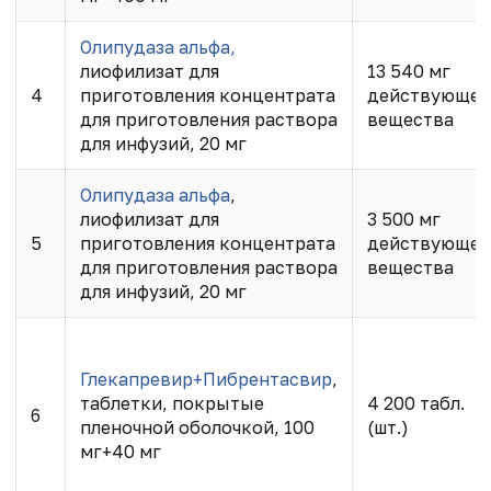
Олипудаза альфа,
лиофилизат для
13 540 мг
4
приготовления концентрата
действующег
для приготовления раствора
вещества
для инфузий, 20 мг
Олипудаза альфа
,
лиофилизат для
3 500 мг
5
приготовления концентрата
действующег
для приготовления раствора
вещества
для инфузий, 20 мг
Глекапревир+Пибрентасвир
,
таблетки, покрытые
4 200 табл.
6
пленочной оболочкой, 100
(шт.)
мг+40 мг