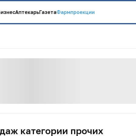
Бизнес
Аптекарь
Газета
Фармпроекции
даж категории прочих