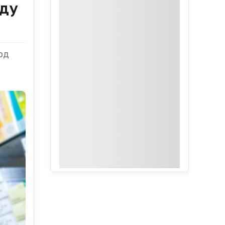
оду
рд