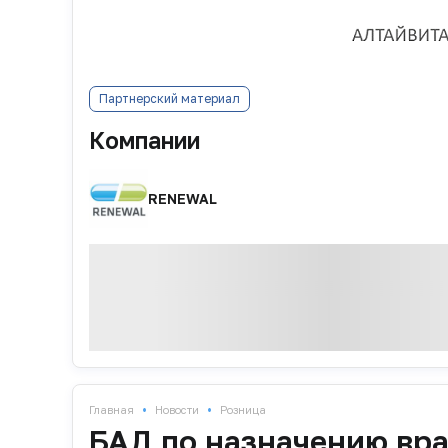
Партнерский материал
Компании
RENEWAL
•
•
Главная
Новости
Розница
БАД по назначению вр