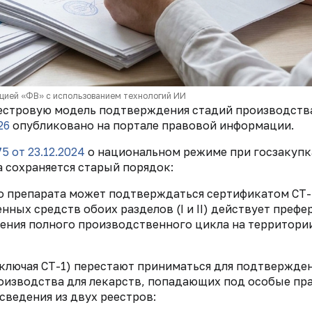
цией «ФВ» с использованием технологий ИИ
еестровую модель подтверждения стадий производств
26
опубликовано на портале правовой информации.
5 от 23.12.2024
о национальном режиме при госзакупк
а сохраняется старый порядок:
о препарата может подтверждаться сертификатом СТ-
нных средств обоих разделов (I и II) действует префе
ения полного производственного цикла на территори
ключая СТ-1) перестают приниматься для подтвержде
оизводства для лекарств, попадающих под особые пр
сведения из двух реестров: