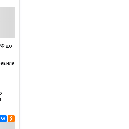
РФ до
равила
о
В