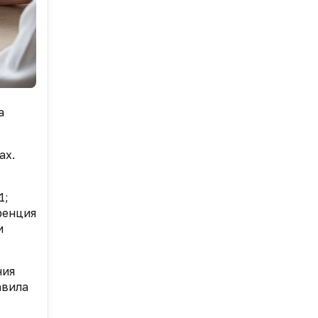
а
ах.
1;
ренция
и
ния
авила