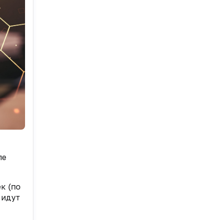
ле
к (по
 идут