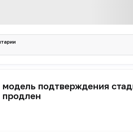
нтарии
ю модель подтверждения ста
в продлен