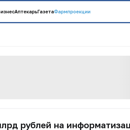
Бизнес
Аптекарь
Газета
Фармпроекции
млрд рублей на информатиза