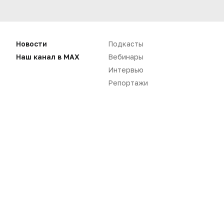
Новости
Подкасты
Наш канал в MAX
Вебинары
Интервью
Репортажи
Нет комментариев
Вы не можете оставлять
комментарии
Пожалуйста,
авторизуйтесь