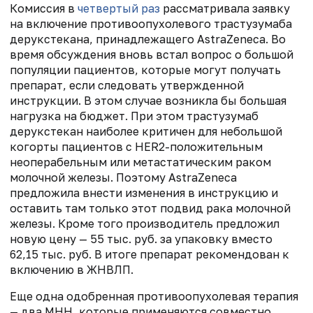
Комиссия в
четвертый раз
рассматривала заявку
на включение противоопухолевого трастузумаба
дерукстекана, принадлежащего AstraZeneca. Во
время обсуждения вновь встал вопрос о большой
популяции пациентов, которые могут получать
препарат, если следовать утвержденной
инструкции. В этом случае возникла бы большая
нагрузка на бюджет. При этом трастузумаб
дерукстекан наиболее критичен для небольшой
когорты пациентов с HER2-положительным
неоперабельным или метастатическим раком
молочной железы. Поэтому AstraZeneca
предложила внести изменения в инструкцию и
оставить там только этот подвид рака молочной
железы. Кроме того производитель предложил
новую цену — 55 тыс. руб. за упаковку вместо
62,15 тыс. руб. В итоге препарат рекомендован к
включению в ЖНВЛП.
Еще одна одобренная противоопухолевая терапия
— два МНН, которые применяются совместно,