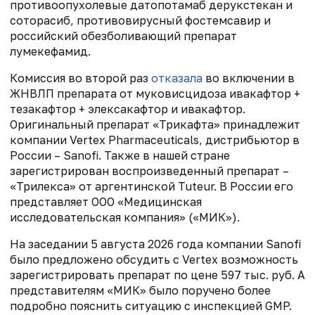
противоопухолевые датопотамаб дерукстекан и
соторасиб, противовирусный фостемсавир и
российский обезболивающий препарат
лумекефамид.
Комиссия во второй раз
отказала
во включении в
ЖНВЛП препарата от муковисцидоза ивакафтор +
тезакафтор + элексакафтор и ивакафтор.
Оригинальный препарат «Трикафта» принадлежит
компании Vertex Pharmaceuticals, дистрибьютор в
России – Sanofi. Также в нашей стране
зарегистрирован воспроизведенный препарат –
«Трилекса» от аргентинской Tuteur. В России его
представляет ООО «Медицинская
исследовательская компания» («МИК»).
На заседании 5 августа 2026 года компании Sanofi
было предложено обсудить с Vertex возможность
зарегистрировать препарат по цене 597 тыс. руб. А
представителям «МИК» было поручено более
подробно пояснить ситуацию с инспекцией GMP.