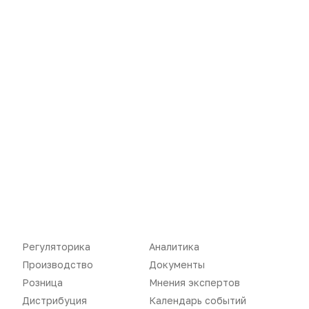
Новости
Репортажи
Регуляторика
Вебинары
Производство
Подкасты
Розница
Интервью
Регуляторика
Аналитика
Дистрибуция
Газета
Производство
Документы
Розница
Мнения экспертов
Карьера
Оформить подписку
Дистрибуция
Календарь событий