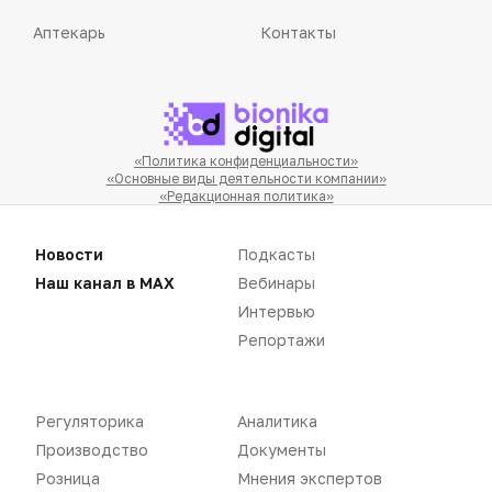
Аптекарь
Контакты
«Политика конфиденциальности»
«Основные виды деятельности компании»
«Редакционная политика»
Новости
Подкасты
Наш канал в MAX
Вебинары
Интервью
Репортажи
Воспроизведение материалов допускается только при соблюдении
ограничений, установленных Правообладателем
, при указании
автора используемых материалов и ссылки на портал
Pharmvestnik.ru как на источник заимствования с обязательной
гиперссылкой на сайт
pharmvestnik.ru
Регуляторика
Аналитика
Производство
Документы
Розница
Мнения экспертов
Продолжая использовать наш сайт, вы даете согласие на