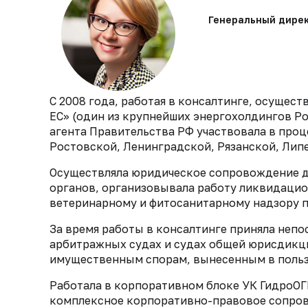
Генеральный дире
С 2008 года, работая в консалтинге, осуще
ЕС» (один из крупнейших энергохолдингов Ро
агента Правительства РФ участвовала в про
Ростовской, Ленинградской, Рязанской, Лип
Осуществляла юридическое сопровождение д
органов, организовывала работу ликвидаци
ветеринарному и фитосанитарному надзору п
За время работы в консалтинге приняла непо
арбитражных судах и судах общей юрисдикци
имущественным спорам, вынесенным в пользу 
Работала в корпоративном блоке УК ГидроОГ
комплексное корпоративно-правовое сопров