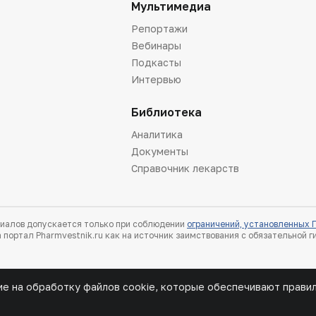
Мультимедиа
Репортажи
Вебинары
Подкасты
Интервью
Библиотека
Аналитика
Документы
Справочник лекарств
иалов допускается только при соблюдении
ограничений, установленных
 портал Pharmvestnik.ru как на источник заимствования с обязательной 
ие на обработку файлов cookie, которые обеспечивают прави