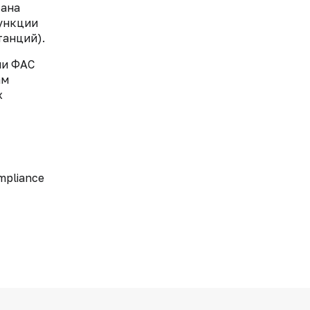
тана
функции
танций).
ми ФАС
ам
х
mpliance