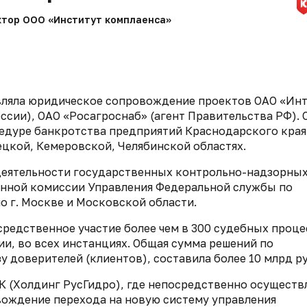
ктор ООО «Институт комплаенса»
ствляла юридическое сопровождение проектов ОАО «Ин
ссии), ОАО «Росагроснаб» (агент Правительства РФ). 
цедуре банкротства предприятий Краснодарского края
ецкой, Кемеровской, Челябинской областях.
еятельности государственных контрольно-надзорны
онной комиссии Управления Федеральной службы по
о г. Москве и Московской области.
средственное участие более чем в 300 судебных проце
и, во всех инстанциях. Общая сумма решений по
доверителей (клиентов), составила более 10 млрд ру
К (Холдинг РусГидро), где непосредственно осуществ
ождение перехода на новую систему управления