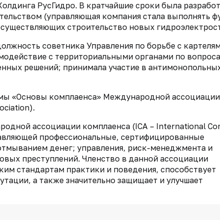
Холдинга РусГидро. В кратчайшие сроки была разрабо
тельством (управляющая компания стала выполнять 
осуществляющих строительство новых гидроэлектрос
должность советника Управления по борьбе с картеля
имодействие с территориальными органами по вопрос
енных решений; принимала участие в антимонопольны
ммы «Основы комплаенса» Международной ассоциации
ociation).
родной ассоциации комплаенса (ICA – International Co
ставляющей профессиональные, сертифицированные
 отмыванием денег; управления, риск-менеджмента и
овых преступлений. Членство в данной ассоциации
им стандартам практики и поведения, способствует
тации, а также значительно защищает и улучшает