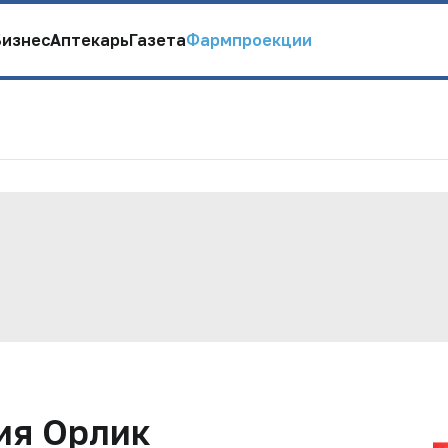
Бизнес
Аптекарь
Газета
Фармпроекции
ия Орлик