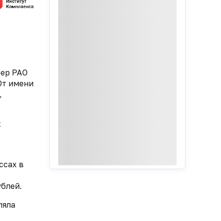
тер РАО
От имени
,
х
ссах в
блей.
ляла