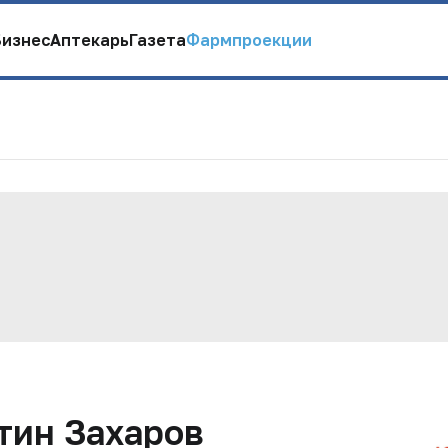
Бизнес
Аптекарь
Газета
Фармпроекции
тин Захаров