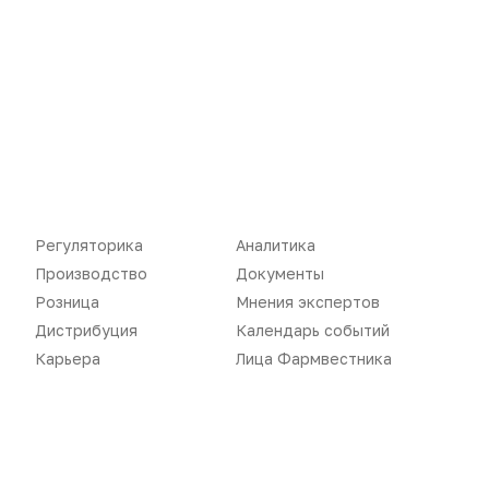
Регуляторика
Аналитика
Производство
Документы
Розница
Мнения экспертов
Новости
Репортажи
Дистрибуция
Календарь событий
Карьера
Лица Фармвестника
Регуляторика
Вебинары
Производство
Подкасты
Розница
Интервью