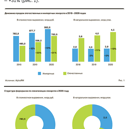
— +31% (рис. 1).