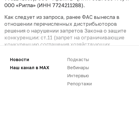
ООО «Ригла» (ИНН 7724211288).
Как следует из запроса, ранее ФАС вынесла в
отношении перечисленных дистрибьюторов
решения о нарушении запретов Закона о защите
конкуренции: ст.11 (запрет на ограничивающие
конкуренцию соглашения хозяйствующих
субъектов) и п.1 ч.1. ст.17 (заключение соглашений
между организаторами торгов ...
Новости
Подкасты
Наш канал в MAX
Вебинары
Интервью
Репортажи
Для чтения статей необходимо
авторизоваться
Вам необходимо войти в свой аккаунт, либо
зарегистрировать новый.
ВОЙТИ