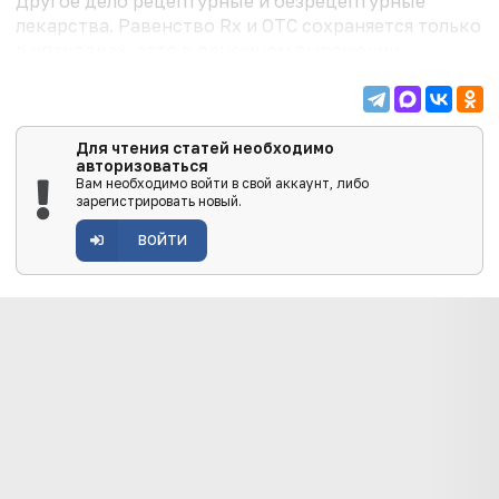
Другое дело рецептурные и безрецептурные
лекарства. Равенство Rx и OTC сохраняется только
в упаковках, зато в денежном выражении
преобладают рецептурные лекарства (рис. 6).
Для чтения статей необходимо
авторизоваться
Вам необходимо войти в свой аккаунт, либо
зарегистрировать новый.
ВОЙТИ