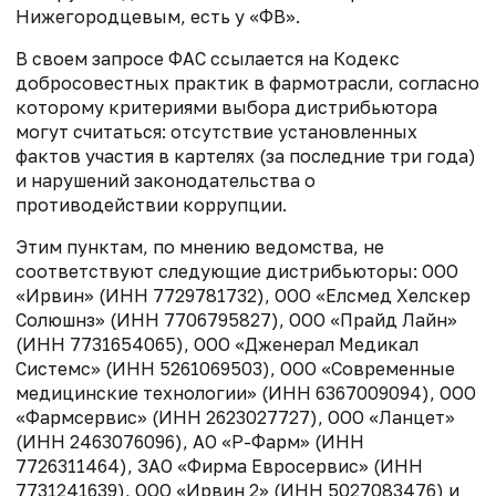
Нижегородцевым, есть у «ФВ».
В своем запросе ФАС ссылается на Кодекс
добросовестных практик в фармотрасли, согласно
которому критериями выбора дистрибьютора
могут считаться: отсутствие установленных
фактов участия в картелях (за последние три года)
и нарушений законодательства о
противодействии коррупции.
Этим пунктам, по мнению ведомства, не
соответствуют следующие дистрибьюторы: ООО
«Ирвин» (ИНН 7729781732), ООО «Елсмед Хелскер
Солюшнз» (ИНН 7706795827), ООО «Прайд Лайн»
(ИНН 7731654065), ООО «Дженерал Медикал
Системс» (ИНН 5261069503), ООО «Современные
медицинские технологии» (ИНН 6367009094), ООО
«Фармсервис» (ИНН 2623027727), ООО «Ланцет»
(ИНН 2463076096), АО «Р-Фарм» (ИНН
7726311464), ЗАО «Фирма Евросервис» (ИНН
7731241639), ООО «Ирвин 2» (ИНН 5027083476) и