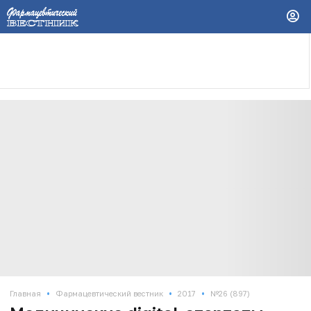
•
•
•
Главная
Фармацевтический вестник
2017
№26 (897)