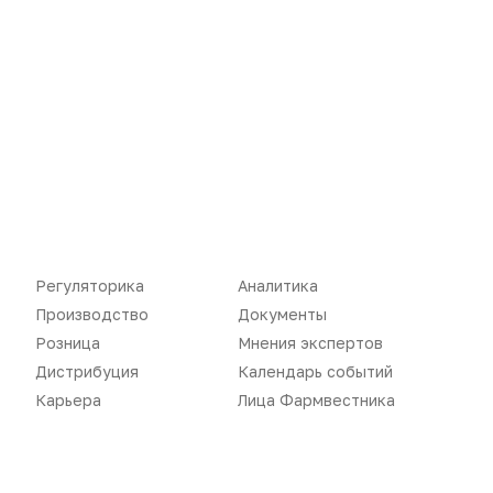
Новости
Репортажи
Регуляторика
Вебинары
Производство
Подкасты
Розница
Интервью
Регуляторика
Аналитика
Дистрибуция
Газета
Производство
Документы
Карьера
Оформить подписку
Розница
Мнения экспертов
Дистрибуция
Календарь событий
Аналитика
Архив номеров
Карьера
Лица Фармвестника
Документы
Реклама в газете
Бизнес
Реклама на сайте