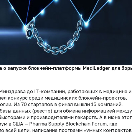
ла о запуске блокчейн-платформы MediLedger для бо
 Минздрава до IT-компаний, работающих в медицине и
овел конкурс среди медицинских блокчейн-проектов,
гии. Из 70 стартапов в финал вышли 15 компаний,
базы данных (реестр) для обмена информацией между
бьюторами и производителями лекарств. А в июне это
м в США — Pharma Supply Blockchain Forum, где
по всей цепи, написание программ «умных контрактов