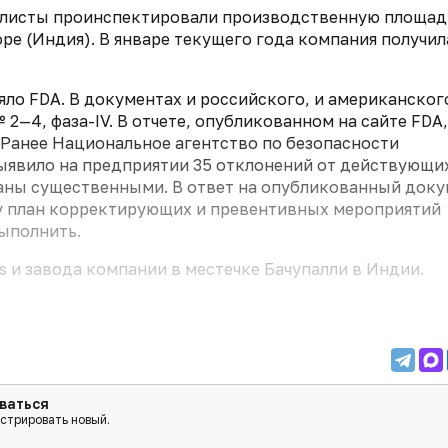
циалисты проинспектировали производственную площад
ре (Индия). В январе текущего года компания получил
яло FDA. В документах и российского, и американског
 2—4, фаза-IV. В отчете, опубликованном на сайте FDA,
. Ранее Национальное агентство по безопасности
ыявило на предприятии 35 отклонений от действующи
наны существенными. В ответ на опубликованный док
у план корректирующих и превентивных мероприятий
ыполнить.
,s и завода компании в местечке Бачупалли в Индии.
ваться
истрировать новый.