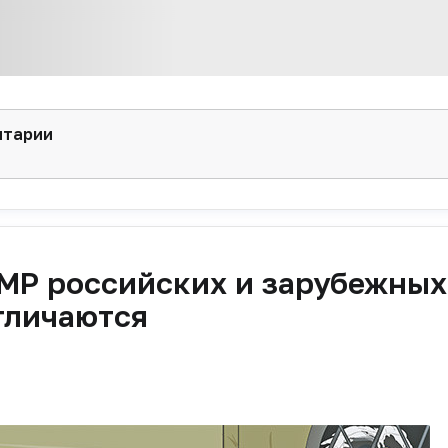
нтарии
GMP российских и зарубежных
тличаются