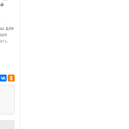
ей
а
ны для
аря
ать