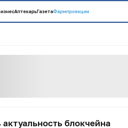
Бизнес
Аптекарь
Газета
Фармпроекции
 актуальность блокчейна