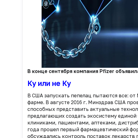
В конце сентября компания Pfizer объяви
Ку или не Ку
В США запускать пепелац пытаются все: от
фарме. В августе 2016 г. Минздрав США пр
способных представить актуальные техноло
предлагающих создать экосистему единой 
клиниками, пациентами, аптеками, дистри
года прошел первый фармацевтический фору
обсуждались контроль поставок лекарств 