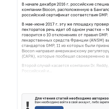
В начале декабря 2016 г. российские спе
компании Biocon, расположенную в Бангало
российский сертификат соответствия GMP.
В мае-июне 2017 г. эту же площадку провер
пек­торатов речь идет об одном участке — №
говорится о 10 отклонениях от правил GMP
лекарственных средств Франции (ANSM) в
стандартов GMP, 11 из которых были приз
Biocon направил американскому регулятор
(CAPA), которые пообещал своевременно в
Второй случай касается компании Dr. Reddy
Российский и...
Для чтения статей необходимо авторизо
Вам необходимо войти в свой аккаунт, либо зарег