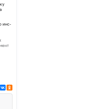
ку
а
о инс­
х
умент