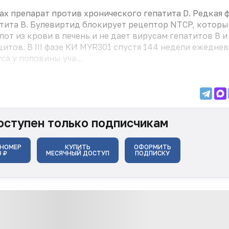
ах препарат против хронического гепатита D. Редкая 
атита B. Булевиртид блокирует рецептор NTCP, котор
от из крови в печень и не дает вирусам гепатитов B и
итов. В III фазе КИ MYR301 спустя 144 недели ежедне
а у половины уча...
оступен только подписчикам
 НОМЕР
КУПИТЬ
ОФОРМИТЬ
0 ₽
МЕСЯЧНЫЙ ДОСТУП
ПОДПИСКУ