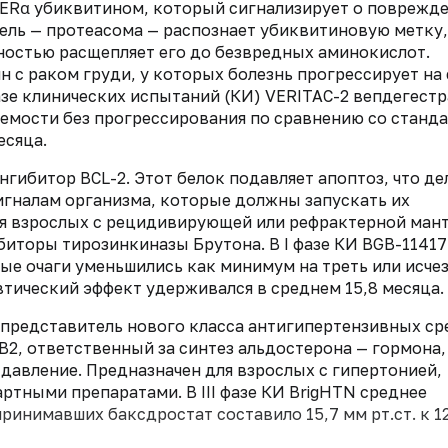
 ERα убиквитином, который сигнализирует о поврежде
ель — протеасома — распознает убиквитиновую метку,
ностью расщепляет его до безвредных аминокислот.
 с раком груди, у которых болезнь прогрессирует на
фазе клинических испытаний (КИ) VERITAC-2 вепдегест
емости без прогрессирования по сравнению со станд
есяца.
ингибитор BCL-2. Этот белок подавляет апоптоз, что де
гналам организма, которые должны запускать их
ия взрослых с рецидивирующей или рефрактерной ман
иторы тирозинкиназы Брутона. В I фазе КИ BGB-11417
ые очаги уменьшились как минимум на треть или исче
втический эффект удерживался в среднем 15,8 месяца.
 представитель нового класса антигипертензивных ср
2, ответственный за синтез альдостерона — гормона,
авление. Предназначен для взрослых с гипертонией,
ртными препаратами. В III фазе КИ BrigHTN среднее
ринимавших баксдростат составило 15,7 мм рт.ст. к 1