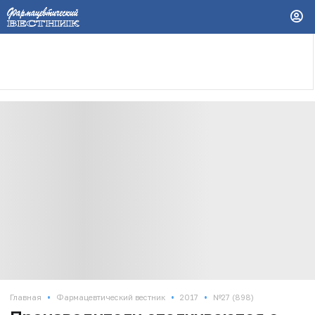
•
•
•
Главная
Фармацевтический вестник
2017
№27 (898)