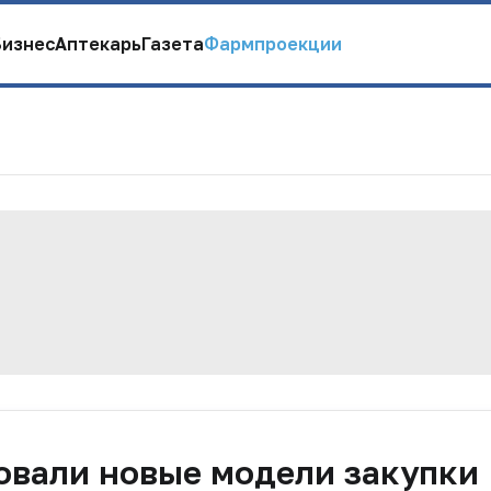
Бизнес
Аптекарь
Газета
Фармпроекции
товали новые модели закупки