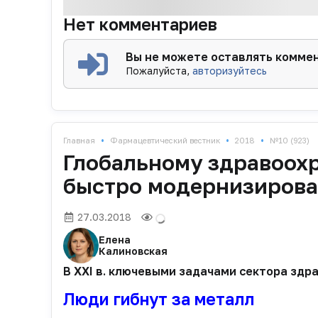
Нет комментариев
Вы не можете оставлять комме
Пожалуйста,
авторизуйтесь
•
•
•
Главная
Фармацевтический вестник
2018
№10 (923)
Глобальному здравоох
быстро модернизирова
27.03.2018
Елена
Калиновская
В XXI в. ключевыми задачами сектора здр
Люди гибнут за металл