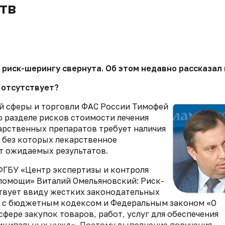
тв
 риск-шерингу свернута. Об этом недавно рассказал
р отсутствует?
й сферы и торговли ФАС России Тимофей
 разделе рисков стоимости лечения
рственных препаратов требует наличия
 без которых лекарственное
т ожидаемых результатов.
ФГБУ «Центр экспертизы и контроля
помощи» Виталий Омельяновский: Риск-
ствует ввиду жестких законодательных
х с бюджетным кодексом и Федеральным законом «О
сфере закупок товаров, работ, услуг для обеспечения