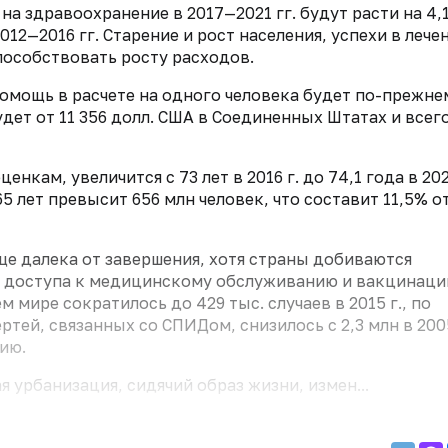
на здравоохранение в 2017—2021 гг. будут расти на 4,
012—2016 гг. Старение и рост населения, успехи в лечен
способствовать росту расходов.
омощь в расчете на одного человека будет по-прежне
будет от 11 356 долл. США в Соединенных Штатах и всег
кам, увеличится с 73 лет в 2016 г. до 74,1 года в 2021
5 лет превысит 656 млн человек, что составит 11,5% о
е далека от завершения, хотя страны добиваются
о доступа к медицинскому обслуживанию и вакцинаци
 мире сократилось до 429 тыс. случаев в 2015 г., по
ертей, связанных со СПИДом, снизилось с 2,3 млн в 2005
нию.
я урбанизация, сидячий образ жизни, измен...