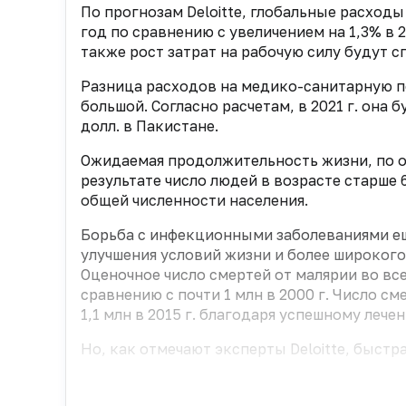
По прогнозам Deloitte, глобальные расходы 
год по сравнению с увеличением на 1,3% в 2
также рост затрат на рабочую силу будут 
Разница расходов на медико-санитарную п
большой. Согласно расчетам, в 2021 г. она 
долл. в Пакистане.
Ожидаемая продолжительность жизни, по оцен
результате число людей в возрасте старше 6
общей численности населения.
Борьба с инфекционными заболеваниями ещ
улучшения условий жизни и более широког
Оценочное число смертей от малярии во всем
сравнению с почти 1 млн в 2000 г. Число см
1,1 млн в 2015 г. благодаря успешному лече
Но, как отмечают эксперты Deloitte, быстра