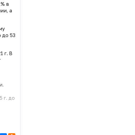
1% в
ии, а
му
о до 53
 г. В
т
и.
 г. до