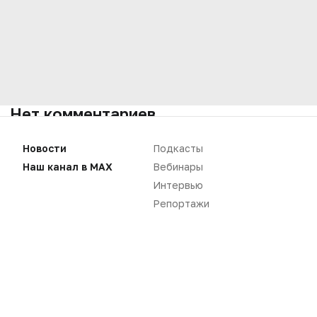
Нет комментариев
Вы не можете оставлять
Новости
Подкасты
комментарии
Наш канал в MAX
Вебинары
Пожалуйста,
авторизуйтесь
Интервью
Репортажи