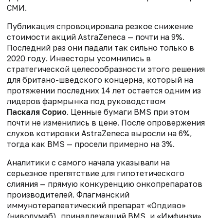
СМИ.
Публикация спровоцировала резкое снижение
стоимости акций AstraZeneca — почти на 9%.
Последний раз они падали так сильно только в
2020 году. Инвесторы усомнились в
стратегической целесообразности этого решения
для британо-шведского концерна, который на
протяжении последних 14 лет остается одним из
лидеров фармрынка под руководством
Паскаля Сорио
. Ценные бумаги BMS при этом
почти не изменились в цене. После опровержения
слухов котировки AstraZeneca выросли на 6%,
тогда как BMS — просели примерно на 3%.
Аналитики с самого начала указывали на
серьезное препятствие для гипотетического
слияния — прямую конкуренцию онкопрепаратов
производителей. Флагманский
иммунотерапевтический препарат «Опдиво»
(ниволумаб), принадлежащий BMS, и «Имфинзи»