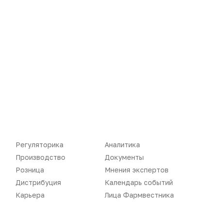
Новости
Репортажи
Регуляторика
Вебинары
Производство
Подкасты
Розница
Интервью
Дистрибуция
Газета
Карьера
Оформить подписку
Аналитика
Архив номеров
Документы
Реклама в газете
Регуляторика
Аналитика
Бизнес
Реклама на сайте
Производство
Документы
Розница
Мнения экспертов
Аптекарь
Контакты
Дистрибуция
Календарь событий
Карьера
Лица Фармвестника