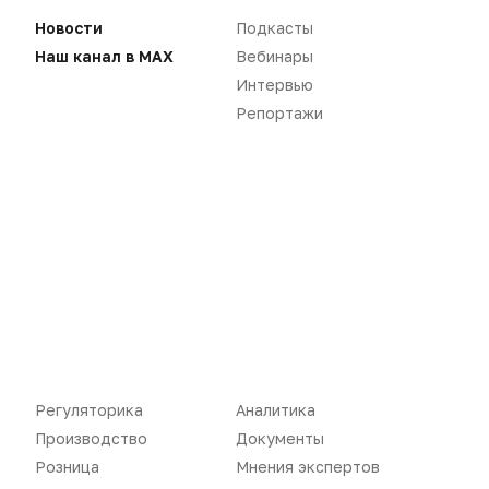
Дистрибуция
Газета
Новости
Подкасты
Наш канал в MAX
Вебинары
Карьера
Оформить подписку
Интервью
Аналитика
Архив номеров
Репортажи
Документы
Реклама в газете
Бизнес
Реклама на сайте
Аптекарь
Контакты
«Политика конфиденциальности»
«Основные виды деятельности компании»
«Редакционная политика»
Регуляторика
Аналитика
Производство
Документы
Розница
Мнения экспертов