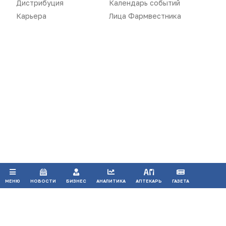
Дистрибуция
Календарь событий
Карьера
Лица Фармвестника
Воспроизведение материалов допускается только при соблюдении
ограничений, установленных Правообладателем
, при указании
автора используемых материалов и ссылки на портал
Pharmvestnik.ru как на источник заимствования с обязательной
гиперссылкой на сайт
pharmvestnik.ru
Продолжая использовать наш сайт, вы даете согласие на
обработку файлов cookie, которые обеспечивают
правильную работу сайта.
ПРИНЯТЬ
МЕНЮ
НОВОСТИ
БИЗНЕС
АНАЛИТИКА
АПТЕКАРЬ
ГАЗЕТА