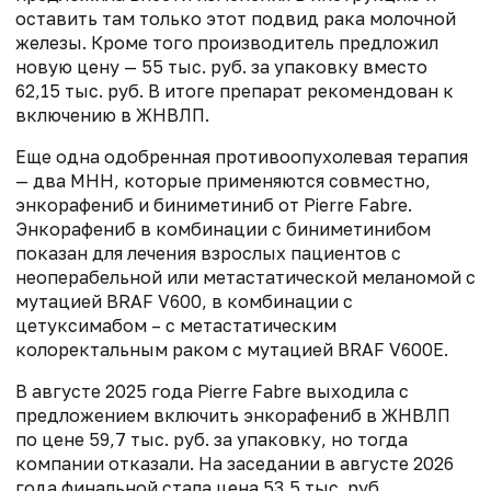
оставить там только этот подвид рака молочной
железы. Кроме того производитель предложил
новую цену — 55 тыс. руб. за упаковку вместо
62,15 тыс. руб. В итоге препарат рекомендован к
включению в ЖНВЛП.
Еще одна одобренная противоопухолевая терапия
— два МНН, которые применяются совместно,
энкорафениб и биниметиниб от Pierre Fabre.
Энкорафениб в комбинации с биниметинибом
показан для лечения взрослых пациентов с
неоперабельной или метастатической меланомой с
мутацией BRAF V600, в комбинации с
цетуксимабом – с метастатическим
колоректальным раком с мутацией BRAF V600E.
В августе 2025 года Pierre Fabre выходила с
предложением включить энкорафениб в ЖНВЛП
по цене 59,7 тыс. руб. за упаковку, но тогда
компании отказали. На заседании в августе 2026
года финальной стала цена 53,5 тыс. руб.