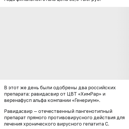
В этот же день были одобрены два российских
препарата: равидасвир от ЦВТ «ХимРар» и
веренафусп альфа компании «Генериум».
Равидасвир — отечественный пангенотипный
препарат прямого противовирусного действия для
лечения хронического вирусного гепатита С.