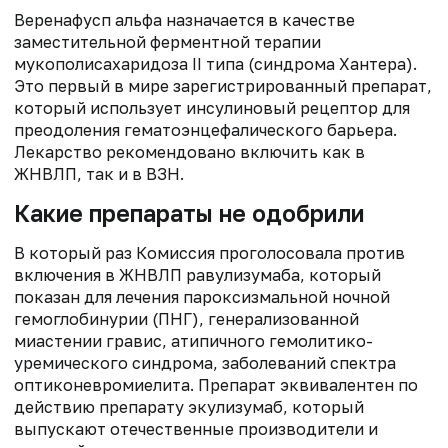
Веренафусп альфа назначается в качестве
заместительной ферментной терапии
мукополисахаридоза II типа (синдрома Хантера).
Это первый в мире зарегистрированный препарат,
который использует инсулиновый рецептор для
преодоления гематоэнцефалического барьера.
Лекарство рекомендовано включить как в
ЖНВЛП, так и в ВЗН.
Какие препараты не одобрили
В который раз Комиссия проголосовала против
включения в ЖНВЛП равулизумаба, который
показан для лечения пароксизмальной ночной
гемоглобинурии (ПНГ), генерализованной
миастении гравис, атипичного гемолитико-
уремического синдрома, заболеваний спектра
оптиконевромиелита. Препарат эквивалентен по
действию препарату экулизумаб, который
выпускают отечественные производители и