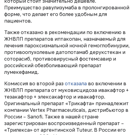
который стоит значительно дешевле.
Преимущество равулизумаба в пролонгированной
форме, что делает его более удобным для
пациентов.
Также отказано в рекомендации по включению в
ЖНВЛП препаратов иптакопан, назначаемый для
лечения пароксизмальной ночной гемоглобинурии,
противоопухолевые датопотамаб дерукстекан и
соторасиб, противовирусный фостемсавир и
российский обезболивающий препарат
лумекефамид.
Комиссия во второй раз
отказала
во включении в
ЖНВЛП препарата от муковисцидоза ивакафтор +
тезакафтор + элексакафтор и ивакафтор.
Оригинальный препарат «Трикафта» принадлежит
компании Vertex Pharmaceuticals, дистрибьютор в
России – Sanofi. Также в нашей стране
зарегистрирован воспроизведенный препарат –
«Трилекса» от аргентинской Tuteur. В России его