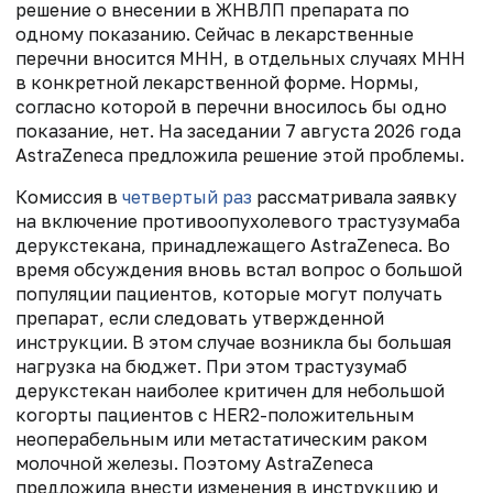
решение о внесении в ЖНВЛП препарата по
одному показанию. Сейчас в лекарственные
перечни вносится МНН, в отдельных случаях МНН
в конкретной лекарственной форме. Нормы,
согласно которой в перечни вносилось бы одно
показание, нет. На заседании 7 августа 2026 года
AstraZeneca предложила решение этой проблемы.
Комиссия в
четвертый раз
рассматривала заявку
на включение противоопухолевого трастузумаба
дерукстекана, принадлежащего AstraZeneca. Во
время обсуждения вновь встал вопрос о большой
популяции пациентов, которые могут получать
препарат, если следовать утвержденной
инструкции. В этом случае возникла бы большая
нагрузка на бюджет. При этом трастузумаб
дерукстекан наиболее критичен для небольшой
когорты пациентов с HER2-положительным
неоперабельным или метастатическим раком
молочной железы. Поэтому AstraZeneca
предложила внести изменения в инструкцию и