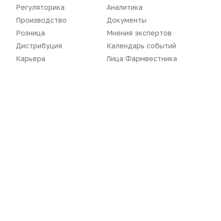
Производство
Подкасты
Регуляторика
Аналитика
Производство
Документы
Розница
Интервью
Розница
Мнения экспертов
Дистрибуция
Газета
Дистрибуция
Календарь событий
Карьера
Лица Фармвестника
Карьера
Оформить подписку
Аналитика
Архив номеров
Документы
Реклама в газете
Бизнес
Реклама на сайте
Аптекарь
Контакты
«Политика конфиденциальности»
«Основные виды деятельности компании»
«Редакционная политика»