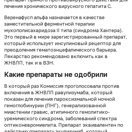
лечения хронического вирусного гепатита С.
Веренафусп альфа назначается в качестве
заместительной ферментной терапии
мукополисахаридоза II типа (синдрома Хантера).
Это первый в мире зарегистрированный препарат,
который использует инсулиновый рецептор для
преодоления гематоэнцефалического барьера.
Лекарство рекомендовано включить как в
ЖНВЛП, так и в ВЗН.
Какие препараты не одобрили
В который раз Комиссия проголосовала против
включения в ЖНВЛП равулизумаба, который
показан для лечения пароксизмальной ночной
гемоглобинурии (ПНГ), генерализованной
миастении гравис, атипичного гемолитико-
уремического синдрома, заболеваний спектра
оптиконевромиелита. Препарат эквивалентен по
действию препарату экулизумаб, который