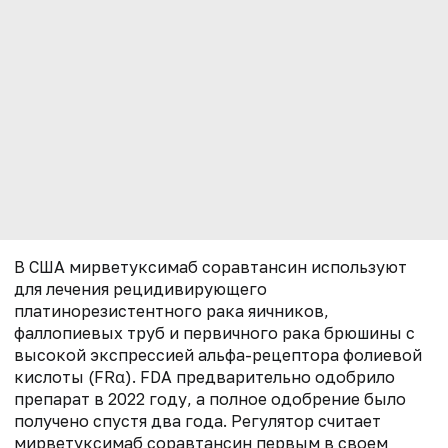
В США мирветуксимаб соравтансин используют
для лечения рецидивирующего
платинорезистентного рака яичников,
фаллопиевых труб и первичного рака брюшины с
высокой экспрессией альфа-рецептора фолиевой
кислоты (FRα). FDA предварительно одобрило
препарат в 2022 году, а полное одобрение было
получено спустя два года. Регулятор считает
мирветуксимаб соравтансин первым в своем