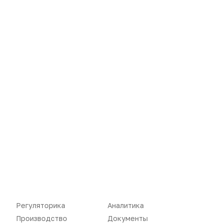
Вы не можете оставлять
комментарии
Пожалуйста,
авторизуйтесь
Регуляторика
Аналитика
Производство
Документы