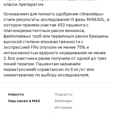
классе препаратом.
Основанием для полного одобрения «Элахейры»
стали результаты исследования III фазы MIRASOL, в
котором приняли участие 453 пациента с
платинорезистентным раком яичников,
фаллопиевых труб или первичным раком брюшины
высокой степени злокачественности с
экспрессией FRα опухоли не менее 75% и
интенсивностью ядерного окрашивания не менее
2. Все участники ранее получили от одной до трех
линий терапии. Пациентам назначали
мирветуксимаб соравтансин по 6 мг/кг или
химиотерапию по выбору исследователя.
Общая выживаемость составила 16,5 месяца в
группе препарата и 12,7 месяца в группе
Новости
Подкасты
химиотерапии. Риск смерти при использовании
«Элахейры» снижался на 33%. Выживаемость без
Наш канал в MAX
Вебинары
прогрессирования достигла 5,6 месяца в группе
Интервью
мирветуксимаба соравтансина и четыре месяца