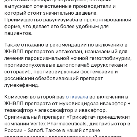
выпускают отечественные производители и
который стоит значительно дешевле.
Преимущество равулизумаба в пролонгированной
форме, что делает его более удобным для
пациентов.
Также отказано в рекомендации по включению в
ЖНВЛП препаратов иптакопан, назначаемый для
лечения пароксизмальной ночной гемоглобинурии,
противоопухолевые датопотамаб дерукстекан и
соторасиб, противовирусный фостемсавир и
российский обезболивающий препарат
лумекефамид.
Комиссия во второй раз
отказала
во включении в
ЖНВЛП препарата от муковисцидоза ивакафтор +
тезакафтор + элексакафтор и ивакафтор.
Оригинальный препарат «Трикафта» принадлежит
компании Vertex Pharmaceuticals, дистрибьютор в
России – Sanofi. Также в нашей стране