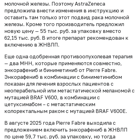
молочной железы. Поэтому AstraZeneca
предложила внести изменения в инструкцию и
оставить там только этот подвид рака молочной
железы. Кроме того производитель предложил
новую цену — 55 тыс. руб. за упаковку вместо
62,15 тыс. руб. В итоге препарат рекомендован к
включению в ЖНВЛП.
Еще одна одобренная противоопухолевая терапия
— два МНН, которые применяются совместно,
энкорафениб и биниметиниб от Pierre Fabre.
Энкорафениб в комбинации с биниметинибом
показан для лечения взрослых пациентов с
неоперабельной или метастатической меланомой с
мутацией BRAF V600, в комбинации с
цетуксимабом – с метастатическим
колоректальным раком с мутацией BRAF V600E.
В августе 2025 года Pierre Fabre выходила с
предложением включить энкорафениб в ЖНВЛП
по цене 59,7 тыс. руб. за упаковку, но тогда