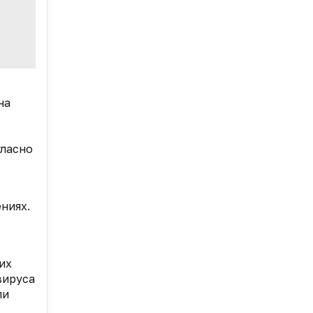
на
гласно
ниях.
их
вируса
ли