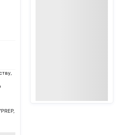
ству,
о
YPREP,