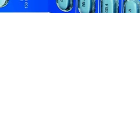
Фото: trikafta.com
2026 года заседание Комиссии по формированию
 девять заявок, среди которых сахароснижающие сред
параты для лечения орфанных заболеваний.
я препарат для лечения муковисцидоза ивакафтор +
Оригинальный препарат «Трикафта» принадлежит комп
ссии – Sanofi. Оригинальное лекарство зарегистрирова
я воспроизведенный препарат – «Трилекса» от аргенти
едицинская исследовательская компания» («МИК»).
ительные лицензии на изобретения, которые использую
висцидоза. Он защищен 12 патентами до июля 2038 год
ще два были
отменены
.
и по формированию лекарственных перечней была