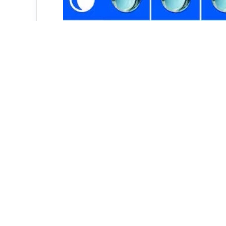
В Минздраве РФ прошло первое в августе 
лекарственных перечней. В повестке было
противоопухолевые лекарства, а также пре
На заседании во второй раз рассматривалс
тезакафтор + элексакафтор и ивакафтор. 
Vertex Pharmaceuticals, дистрибьютор в Ро
2023 году, а в 2024 году на рынке появилс
Tuteur. В России его представляет ООО «М
В сентябре 2023 года она получила принуд
для производства этого препарата от муко
Лицензии выданы на десять патентов, а е
В ноябре 2025 года на заседании Комисси