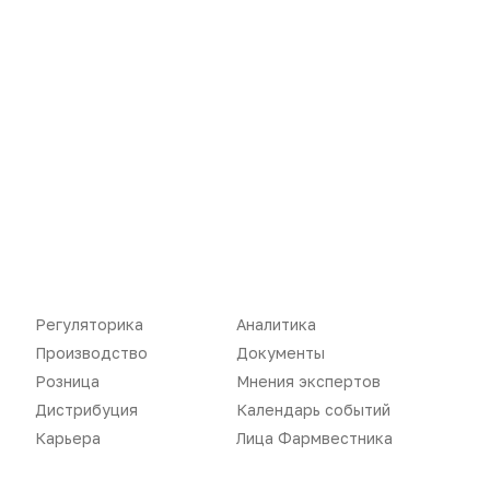
Новости
Репортажи
Регуляторика
Вебинары
Производство
Подкасты
Розница
Интервью
Дистрибуция
Газета
Карьера
Оформить подписку
Аналитика
Архив номеров
Документы
Реклама в газете
Регуляторика
Аналитика
Бизнес
Реклама на сайте
Производство
Документы
Розница
Мнения экспертов
Аптекарь
Контакты
Дистрибуция
Календарь событий
Карьера
Лица Фармвестника