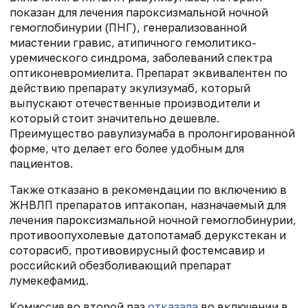
показан для лечения пароксизмальной ночной
гемоглобинурии (ПНГ), генерализованной
миастении гравис, атипичного гемолитико-
уремического синдрома, заболеваний спектра
оптиконевромиелита. Препарат эквивалентен по
действию препарату экулизумаб, который
выпускают отечественные производители и
который стоит значительно дешевле.
Преимущество равулизумаба в пролонгированной
форме, что делает его более удобным для
пациентов.
Также отказано в рекомендации по включению в
ЖНВЛП препаратов иптакопан, назначаемый для
лечения пароксизмальной ночной гемоглобинурии,
противоопухолевые датопотамаб дерукстекан и
соторасиб, противовирусный фостемсавир и
российский обезболивающий препарат
лумекефамид.
Комиссия во второй раз
отказала
во включении в