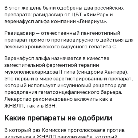
В этот же день были одобрены два российских
препарата: равидасвир от ЦВТ «ХимРар» и
веренафусп альфа компании «Генериум».
Равидасвир — отечественный пангенотипный
препарат прямого противовирусного действия для
лечения хронического вирусного гепатита С.
Веренафусп альфа назначается в качестве
заместительной ферментной терапии
мукополисахаридоза II типа (синдрома Хантера).
Это первый в мире зарегистрированный препарат,
который использует инсулиновый рецептор для
преодоления гематоэнцефалического барьера.
Лекарство рекомендовано включить как в
ЖНВЛП, так и в ВЗН.
Какие препараты не одобрили
В который раз Комиссия проголосовала против
включения в ЖНВЛП равулизумаба, который