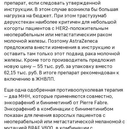
препарат, если следовать утвержденной
инструкции. В этом случае возникла бы большая
нагрузка на бюджет. При этом трастузумаб
дерукстекан наиболее критичен для небольшой
когорты пациентов с HER2-положительным
неоперабельным или метастатическим раком
молочной железы. Поэтому AstraZeneca
предложила внести изменения в инструкцию и
оставить там только этот подвид рака молочной
железы. Кроме того производитель предложил
новую цену — 55 тыс. руб. за упаковку вместо
62,15 тыс. руб. В итоге препарат рекомендован к
включению в ЖНВЛП.
Еще одна одобренная противоопухолевая терапия
— два МНН, которые применяются совместно,
энкорафениб и биниметиниб от Pierre Fabre.
Энкорафениб в комбинации с биниметинибом
показан для лечения взрослых пациентов с
неоперабельной или метастатической меланомой с
мутацией BRAF V600, в комбинации с