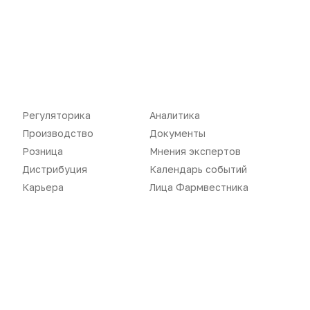
Новости
Репортажи
Регуляторика
Вебинары
Регуляторика
Аналитика
Производство
Подкасты
Производство
Документы
Розница
Мнения экспертов
Розница
Интервью
Дистрибуция
Календарь событий
Дистрибуция
Газета
Карьера
Лица Фармвестника
Карьера
Оформить подписку
Аналитика
Архив номеров
Документы
Реклама в газете
Бизнес
Реклама на сайте