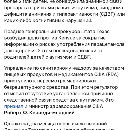
более 2 млн детей, не обнаружила значимой связи
препарата с рисками развития аутизма, синдрома
дефицита внимания и гиперактивности (СДВГ) или
каких-либо когнитивных нарушений.
Позднее генеральный прокурор штата Техас
возбудил дело против Kenvue за сокрытие
информации о рисках употребления парацетамола
для здоровья. Затем последовали иски от
родителей детей с аутизмом и СДВГ.
Управление по санитарному надзору за качеством
пищевых продуктов и медикаментов США (FDA)
приступило к пересмотру маркировки
безрецептурного средства. При этом регулятор
отметил отсутствие установленной причинно-
следственной связи средства с аутизмом. Это
признал
и министр здравоохранения США
Роберт Ф. Кеннеди-младший
.
Однако за два месяца после высказываний
Дональда Трампа акции Kenvue обвалились на