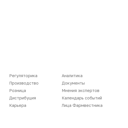
Регуляторика
Аналитика
Новости
Репортажи
Производство
Документы
Розница
Мнения экспертов
Регуляторика
Вебинары
Дистрибуция
Календарь событий
Производство
Подкасты
Карьера
Лица Фармвестника
Розница
Интервью
Дистрибуция
Газета