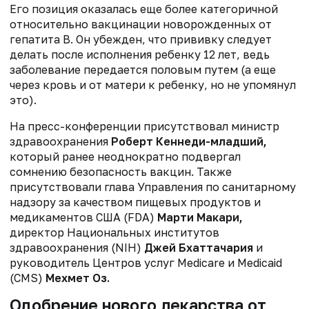
Его позиция оказалась еще более категоричной
относительно вакцинации новорожденных от
гепатита B. Он убежден, что прививку следует
делать после исполнения ребенку 12 лет, ведь
заболевание передается половым путем (а еще
через кровь и от матери к ребенку, но не упомянул
это).
На пресс-конференции присутствовал министр
здравоохранения
Роберт Кеннеди-младший,
который ранее неоднократно подвергал
сомнению безопасность вакцин. Также
присутствовали глава Управления по санитарному
надзору за качеством пищевых продуктов и
медикаментов США (FDA)
Марти Макари,
директор Национальных институтов
здравоохранения (NIH)
Джей Бхаттачария
и
руководитель Центров услуг Medicare и Medicaid
(CMS)
Мехмет Оз.
Одобрение нового лекарства от