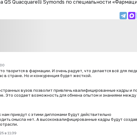
а QS Quacquarelli Symonds по специальности «Фармаци
:00
то творится в фармации. И очень радует, что делается всё для люд
с в стране. Но и конкуренция будет жесткой.
остранных вузов позволит привлечь квалифицированные кадры и п
е. Это создает возможность для обмена опытом и знаниями между
 к нам приедут с этими дипломами будут действительно
дить смысла нет. А высококвалифицированные кадры будут созда
 отрасли.
25 в 11:39