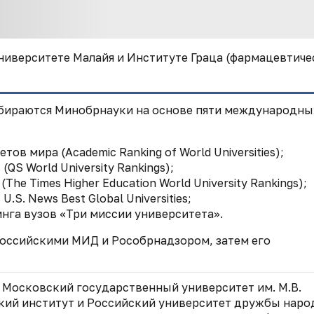
ниверситете Малайя и Институте Граца (фармацевтиче
тбираются Минобрнауки на основе пяти международны
в мира (Academic Ranking of World Universities);
QS World University Rankings);
he Times Higher Education World University Rankings);
S. News Best Global Universities;
га вузов «Три миссии университета».
российскими МИД и Рособрнадзором, затем его
, Московский государственный университет им. М.В.
кий институт и Российский университет дружбы наро