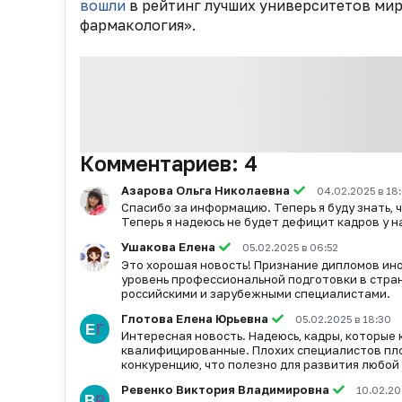
вошли
в рейтинг лучших университетов мир
фармакология».
Комментариев:
4
Азарова Ольга Николаевна
04.02.2025 в 18
Спасибо за информацию. Теперь я буду знать, ч
Теперь я надеюсь не будет дефицит кадров у на
Ушакова Елена
05.02.2025 в 06:52
Это хорошая новость! Признание дипломов ин
уровень профессиональной подготовки в стран
российскими и зарубежными специалистами.
Глотова Елена Юрьевна
05.02.2025 в 18:30
Интересная новость. Надеюсь, кадры, которые
квалифицированные. Плохих специалистов пло
конкуренцию, что полезно для развития любой
Ревенко Виктория Владимировна
10.02.20