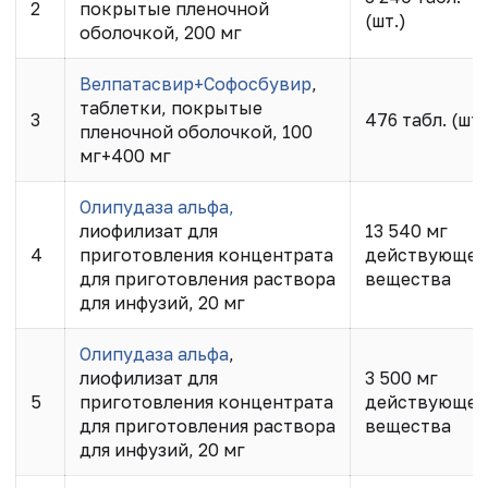
2
покрытые пленочной
(шт.)
оболочкой, 200 мг
Велпатасвир+Софосбувир
,
таблетки, покрытые
3
476 табл. (шт.
пленочной оболочкой, 100
мг+400 мг
Олипудаза альфа,
лиофилизат для
13 540 мг
4
приготовления концентрата
действующег
для приготовления раствора
вещества
для инфузий, 20 мг
Олипудаза альфа
,
лиофилизат для
3 500 мг
5
приготовления концентрата
действующег
для приготовления раствора
вещества
для инфузий, 20 мг