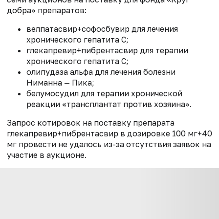
добра» препаратов:
велпатасвир+софосбувир для лечения
хронического гепатита С;
глекапревир+пибрентасвир для терапии
хронического гепатита С;
олипудаза альфа для лечения болезни
Ниманна — Пика;
белумосудил для терапии хронической
реакции «трансплантат против хозяина».
Запрос котировок на поставку препарата
глекапревир+пибрентасвир в дозировке 100 мг+40
мг провести не удалось из-за отсутствия заявок на
участие в аукционе.