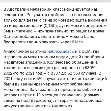
В Австралии мелатонин классифицируется как
лекарство. Регулятор одобрил его использование
только для детей с синдромом дефицита внимания
и гиперактивности (СДВГ), аутизмом и синдромом
Смит-Магенис — исключительно по рецепту врача.
Однако добавки с мелатонином
можно было
беспрепятственно заказать через iHerb.
Аналогичная картина
наблюдалась
и в США
, где
отравления мелатонином среди детей приобрели
масштабы эпидемии. Количество обращений в
токсикологические центры выросло на 530% с
2012-го по 2021 год
— с 8337 до 52 563 случаев. В
2021 году почти 5% случаев детских интоксикаций
были вызваны чрезмерным употреблением
мелатонина. За указанный период два ребенка в
возрасте трех и 13 месяцев скончались (прямая
связь не подтверждена), пятерым понадобилась
искусственная вентиляция легких.