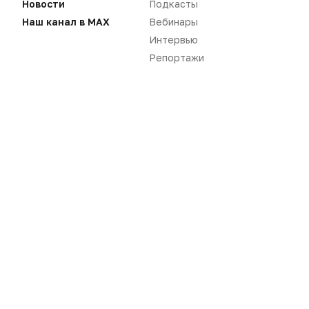
Новости
Подкасты
Наш канал в MAX
Вебинары
Интервью
Репортажи
Нет комментариев
Вы не можете оставлять
комментарии
Пожалуйста,
авторизуйтесь