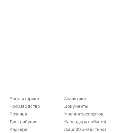
Новости
Репортажи
Регуляторика
Вебинары
Производство
Подкасты
Регуляторика
Аналитика
Производство
Документы
Розница
Интервью
Розница
Мнения экспертов
Дистрибуция
Газета
Дистрибуция
Календарь событий
Карьера
Лица Фармвестника
Карьера
Оформить подписку