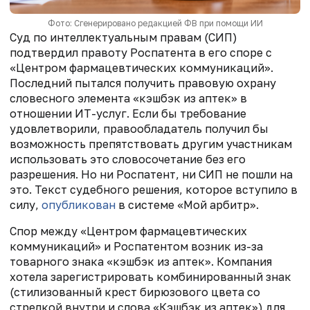
Фото: Сгенерировано редакцией ФВ при помощи ИИ
Суд по интеллектуальным правам (СИП)
подтвердил правоту Роспатента в его споре с
«Центром фармацевтических коммуникаций».
Последний пытался получить правовую охрану
словесного элемента «кэшбэк из аптек» в
отношении ИТ-услуг. Если бы требование
удовлетворили, правообладатель получил бы
возможность препятствовать другим участникам
использовать это словосочетание без его
разрешения. Но ни Роспатент, ни СИП не пошли на
это. Текст судебного решения, которое вступило в
силу,
опубликован
в системе «Мой арбитр».
Спор между «Центром фармацевтических
коммуникаций» и Роспатентом возник из-за
товарного знака «кэшбэк из аптек». Компания
хотела зарегистрировать комбинированный знак
(стилизованный крест бирюзового цвета со
стрелкой внутри и слова «Кэшбэк из аптек») для