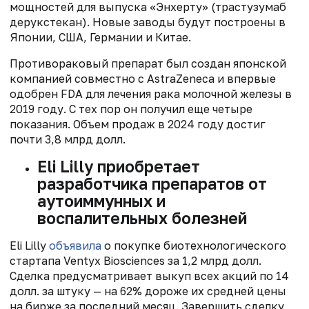
мощностей для выпуска «Энхерту» (трастузумаб
дерукстекан). Новые заводы будут построены в
Японии, США, Германии и Китае.​
Противораковый препарат был создан японской
компанией совместно с AstraZeneca и впервые
одобрен FDA для лечения рака молочной железы в
2019 году. С тех пор он получил еще четыре
показания. Объем продаж в 2024 году достиг
почти 3,8 млрд долл.
Eli Lilly приобретает
разработчика препаратов от
аутоиммунных и
воспалительных болезней
Eli Lilly
объявила
о покупке биотехнологического
стартапа Ventyx Biosciences за 1,2 млрд долл.
Сделка предусматривает выкуп всех акций по 14
долл. за штуку — на 62% дороже их средней цены
на бирже за последний месяц. Завершить сделку