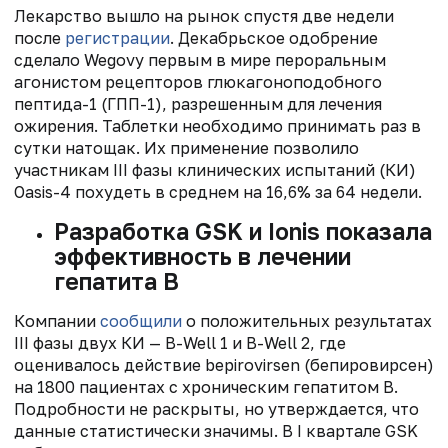
Лекарство вышло на рынок спустя две недели
после
регистрации
. Декабрьское одобрение
сделало Wegovy первым в мире пероральным
агонистом рецепторов глюкагоноподобного
пептида-1 (ГПП-1), разрешенным для лечения
ожирения. Таблетки необходимо принимать раз в
сутки натощак. Их применение позволило
участникам III фазы клинических испытаний (КИ)
Oasis-4 похудеть в среднем на 16,6% за 64 недели.
Разработка GSK и Ionis показала
эффективность в лечении
гепатита B
Компании
сообщили
о положительных результатах
III фазы двух КИ — B-Well 1 и B-Well 2, где
оценивалось действие bepirovirsen (бепировирсен)
на 1800 пациентах с хроническим гепатитом B.
Подробности не раскрыты, но утверждается, что
данные статистически значимы. В I квартале GSK