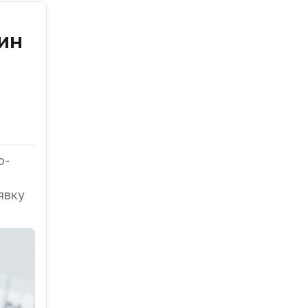
лин
о-
явку