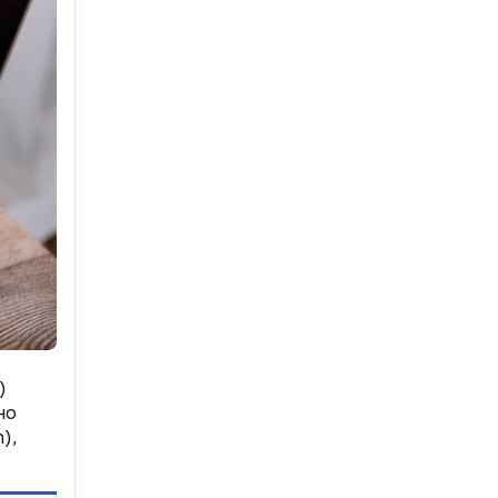
)
но
),