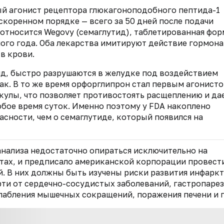
ый агонист рецептора глюкагоноподобного пептида-1
ускоренном порядке — всего за 50 дней после подачи
в относится Wegovy (семаглутид), таблетированная фор
ого года. Оба лекарства имитируют действие гормона
в крови.
д, быстро разрушаются в желудке под воздействием
к. В то же время орфорглипрон стал первым агонист
кулы, что позволяет противостоять расщеплению и да
бое время суток. Именно поэтому у FDA накоплено
асности, чем о семаглутиде, который появился на
анализа недостаточно опираться исключительно на
тах, и предписало американской корпорации провест
. В них должны быть изучены риски развития инфаркт
рти от сердечно-сосудистых заболеваний, гастропарез
лабления мышечных сокращений, поражения печени и п