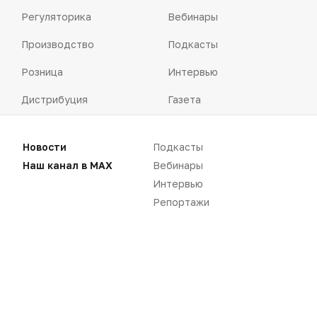
Регуляторика
Вебинары
Производство
Подкасты
Розница
Интервью
Дистрибуция
Газета
Карьера
Оформить подписку
Новости
Подкасты
Аналитика
Архив номеров
Наш канал в MAX
Вебинары
Документы
Реклама в газете
Интервью
Репортажи
Бизнес
Реклама на сайте
Аптекарь
Контакты