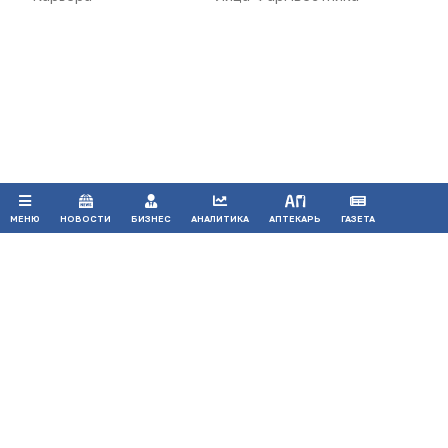
Продолжая использовать наш сайт, вы даете согласие на
обработку файлов cookie, которые обеспечивают
правильную работу сайта.
ПРИНЯТЬ
МЕНЮ
НОВОСТИ
БИЗНЕС
АНАЛИТИКА
АПТЕКАРЬ
ГАЗЕТА