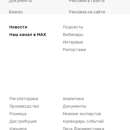
Документы
Реклама в газете
Бизнес
Реклама на сайте
Аптекарь
Контакты
Новости
Подкасты
Наш канал в MAX
Вебинары
Интервью
Репортажи
«Политика конфиденциальности»
«Основные виды деятельности компании»
«Редакционная политика»
Регуляторика
Аналитика
Производство
Документы
Воспроизведение материалов допускается только при соблюдении
ограничений, установленных Правообладателем
, при указании
Розница
Мнения экспертов
автора используемых материалов и ссылки на портал
Pharmvestnik.ru как на источник заимствования с обязательной
Дистрибуция
Календарь событий
гиперссылкой на сайт
pharmvestnik.ru
Карьера
Лица Фармвестника