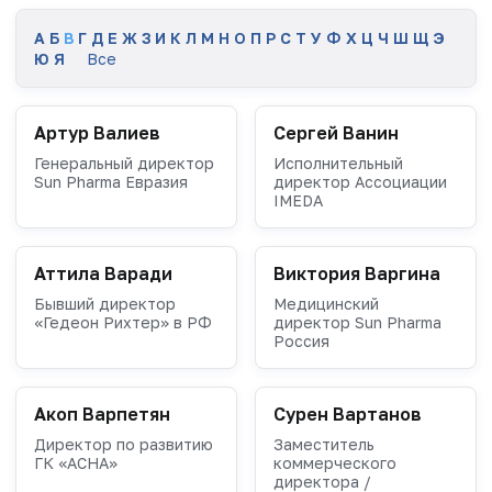
А
Б
В
Г
Д
Е
Ж
З
И
К
Л
М
Н
О
П
Р
С
Т
У
Ф
Х
Ц
Ч
Ш
Щ
Э
Ю
Я
Все
Артур Валиев
Сергей Ванин
Генеральный директор
Исполнительный
Sun Pharma Евразия
директор Ассоциации
IMEDA
Аттила Варади
Виктория Варгина
Бывший директор
Медицинский
«Гедеон Рихтер» в РФ
директор Sun Pharma
Россия
Акоп Варпетян
Сурен Вартанов
Директор по развитию
Заместитель
ГК «АСНА»
коммерческого
директора /