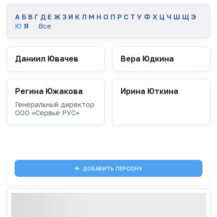
А
Б
В
Г
Д
Е
Ж
З
И
К
Л
М
Н
О
П
Р
С
Т
У
Ф
Х
Ц
Ч
Ш
Щ
Э
Ю
Я
Все
Даниил Ювачев
Вера Юдкина
Регина Южакова
Ирина Юткина
Генеральный директор
ООО «Сервье РУС»
ДОБАВИТЬ ПЕРСОНУ