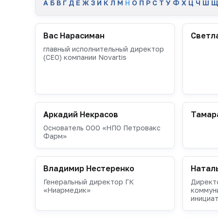
А
Б
В
Г
Д
Е
Ж
З
И
К
Л
М
Н
О
П
Р
С
Т
У
Ф
Х
Ц
Ч
Ш
Щ
Вас Нарасиман
Светл
главный исполнительный директор
(CEO) компании Novartis
Аркадий Некрасов
Тамар
Основатель ООО «НПО Петровакс
Фарм»
Владимир Нестеренко
Натал
Генеральный директор ГК
Директ
«Ниармедик»
коммун
инициат