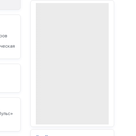
аров
ческая
Пульс»