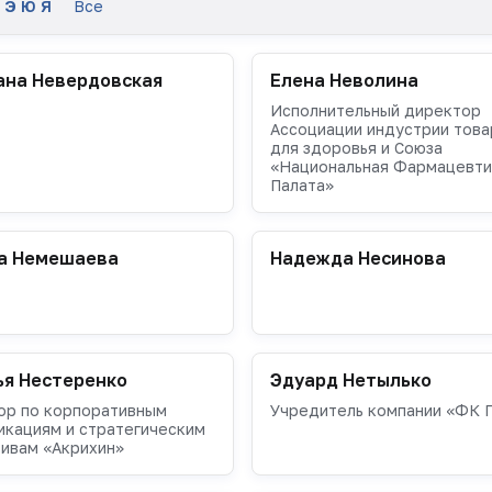
Э
Ю
Я
Все
ана Невердовская
Елена Неволина
Исполнительный директор
Ассоциации индустрии тов
для здоровья и Союза
«Национальная Фармацевти
Палата»
а Немешаева
Надежда Несинова
ья Нестеренко
Эдуард Нетылько
ор по корпоративным
Учредитель компании «ФК 
икациям и стратегическим
ивам «Акрихин»