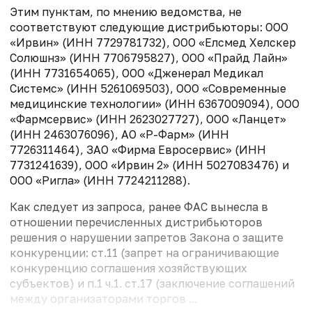
Этим пунктам, по мнению ведомства, не
соответствуют следующие дистрибьюторы: ООО
«Ирвин» (ИНН 7729781732), ООО «Елсмед Хелскер
Солюшнз» (ИНН 7706795827), ООО «Прайд Лайн»
(ИНН 7731654065), ООО «Дженерал Медикал
Системс» (ИНН 5261069503), ООО «Современные
медицинские технологии» (ИНН 6367009094), ООО
«Фармсервис» (ИНН 2623027727), ООО «Ланцет»
(ИНН 2463076096), АО «Р-Фарм» (ИНН
7726311464), ЗАО «Фирма Евросервис» (ИНН
7731241639), ООО «Ирвин 2» (ИНН 5027083476) и
ООО «Ригла» (ИНН 7724211288).
Как следует из запроса, ранее ФАС вынесла в
отношении перечисленных дистрибьюторов
решения о нарушении запретов Закона о защите
конкуренции: ст.11 (запрет на ограничивающие
конкуренцию соглашения хозяйствующих
субъектов) и п.1 ч.1. ст.17 (заключение соглашений
между организаторами торгов ...