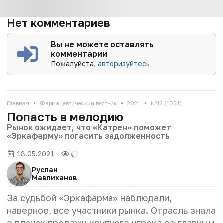
Нет комментариев
Вы не можете оставлять
комментарии
Пожалуйста,
авторизуйтесь
•
•
•
Главная
Фармацевтический вестник
2021
№12 (1051)
Попасть в мелодию
Рынок ожидает, что «Катрен» поможет
«Эркафарму» погасить задолженность
18.05.2021
Руслан
Мавлиханов
За судьбой «Эркафарма» наблюдали,
наверное, все участники рынка. Отрасль знала
о планах продажи крупного игрока ее главным