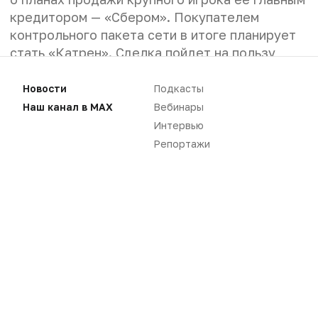
кредитором — «Сбером». Покупателем
контрольного пакета сети в итоге планирует
стать «Катрен». Сделка пойдет на пользу
отрасли, уверены опрошенные «ФВ»
эксперты. Банкротство и уход сети с рынка
Новости
Подкасты
могли иметь негативные последствия для
Наш канал в MAX
Вебинары
других игроков.
Интервью
Репортажи
Что покупают
АО «Катрен» планирует приобрести контрольный
пакет (50,01%) в управляющей компании ГК
«Эркафарм». Соответствующее ходатайство
компания подала в ФАС, сообщало издание
«Вадемекум». Ходатайство о покупке 50,01%
акций АО «Управляющая компания «Эркафарм» за
подписью Владимира Спиридонова (генеральный
директор АО «Катрен», партнер основного
владельца дистрибьютора Леонида Конобеева)
принято центральным аппаратом ФАС 30 апреля.