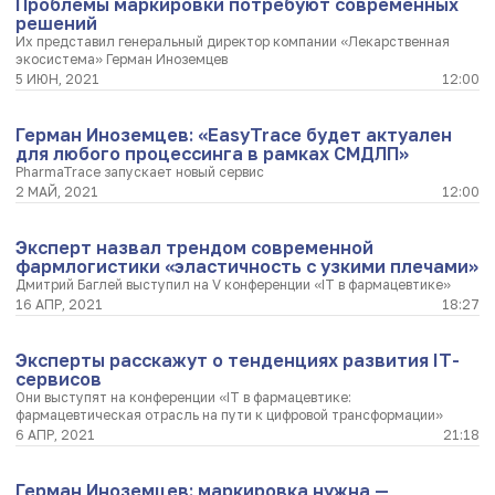
Проблемы маркировки потребуют современных
решений
Их представил генеральный директор компании «Лекарственная
экосистема» Герман Иноземцев
5 ИЮН, 2021
12:00
Герман Иноземцев: «EasyTrace будет актуален
для любого процессинга в рамках СМДЛП»
PharmaTrace запускает новый сервис
2 МАЙ, 2021
12:00
Эксперт назвал трендом современной
фармлогистики «эластичность с узкими плечами»
Дмитрий Баглей выступил на V конференции «IT в фармацевтике»
16 АПР, 2021
18:27
Эксперты расскажут о тенденциях развития IT-
сервисов
Они выступят на конференции «IT в фармацевтике:
фармацевтическая отрасль на пути к цифровой трансформации»
6 АПР, 2021
21:18
Герман Иноземцев: маркировка нужна —