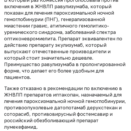
В который раз Комиссия проголосовала против
включения в ЖНВЛП равулизумаба, который
показан для лечения пароксизмальной ночной
гемоглобинурии (ПНГ), генерализованной
миастении гравис, атипичного гемолитико-
уремического синдрома, заболеваний спектра
оптиконевромиелита. Препарат эквивалентен по
действию препарату экулизумаб, который
выпускают отечественные производители и
который стоит значительно дешевле.
Преимущество равулизумаба в пролонгированной
форме, что делает его более удобным для
пациентов.
Также отказано в рекомендации по включению в
ЖНВЛП препаратов иптакопан, назначаемый для
лечения пароксизмальной ночной гемоглобинурии,
противоопухолевые датопотамаб дерукстекан и
соторасиб, противовирусный фостемсавир и
российский обезболивающий препарат
лумекефамид.