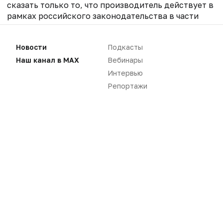
сказать только то, что производитель действует в
рамках российского законодательства в части
сроков проведения инспекции.
Новости
Подкасты
Наш канал в MAX
Вебинары
Интервью
Репортажи
Нет комментариев
Вы не можете оставлять
комментарии
Пожалуйста,
авторизуйтесь