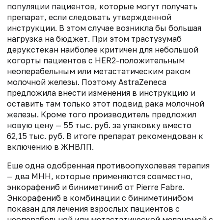
популяции пациентов, которые могут получать
препарат, если следовать утвержденной
инструкции. В этом случае возникла бы большая
нагрузка на бюджет. При этом трастузумаб
дерукстекан наиболее критичен для небольшой
когорты пациентов с HER2-положительным
неоперабельным или метастатическим раком
молочной железы. Поэтому AstraZeneca
предложила внести изменения в инструкцию и
оставить там только этот подвид рака молочной
железы. Кроме того производитель предложил
новую цену — 55 тыс. руб. за упаковку вместо
62,15 тыс. руб. В итоге препарат рекомендован к
включению в ЖНВЛП.
Еще одна одобренная противоопухолевая терапия
— два МНН, которые применяются совместно,
энкорафениб и биниметиниб от Pierre Fabre.
Энкорафениб в комбинации с биниметинибом
показан для лечения взрослых пациентов с
неоперабельной или метастатической меланомой с