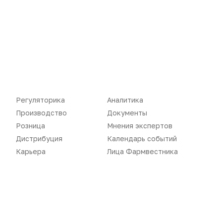
Регуляторика
Вебинары
Производство
Подкасты
Розница
Интервью
Дистрибуция
Газета
Карьера
Оформить подписку
Аналитика
Архив номеров
Регуляторика
Аналитика
Производство
Документы
Документы
Реклама в газете
Розница
Мнения экспертов
Бизнес
Реклама на сайте
Дистрибуция
Календарь событий
Карьера
Лица Фармвестника
Аптекарь
Контакты
«Политика конфиденциальности»
«Основные виды деятельности компании»