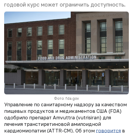
годовой курс может ограничить доступность.
Фото: fda.gov
Управление по санитарному надзору за качеством
пищевых продуктов и медикаментов США (FDA)
одобрило препарат Amvuttra (vutrisiran) для
лечения транстиретиновой амилоидной
кардиомиопатии (ATTR-CM).
Об этом
говорится
в