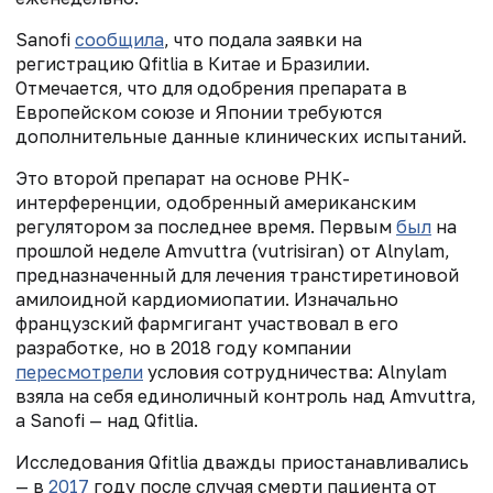
Sanofi
сообщила
, что подала заявки на
регистрацию Qfitlia в Китае и Бразилии.
Отмечается, что для одобрения препарата в
Европейском союзе и Японии требуются
дополнительные данные клинических испытаний.
Это второй препарат на основе РНК-
интерференции, одобренный американским
регулятором за последнее время. Первым
был
на
прошлой неделе Amvuttra (vutrisiran) от Alnylam,
предназначенный для лечения транстиретиновой
амилоидной кардиомиопатии. Изначально
французский фармгигант участвовал в его
разработке, но в 2018 году компании
пересмотрел
и
условия сотрудничества: Alnylam
взяла на себя единоличный контроль над Amvuttra,
а Sanofi — над Qfitlia.
Исследования Qfitlia дважды приостанавливались
— в
2017
году после случая смерти пациента от