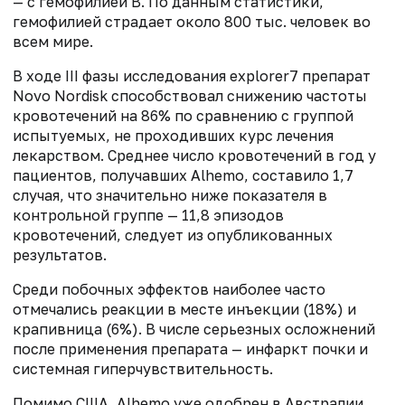
— с гемофилией В. По данным статистики,
гемофилией страдает около 800 тыс. человек во
всем мире.
В ходе III фазы исследования explorer7 препарат
Novo Nordisk способствовал снижению частоты
кровотечений на 86% по сравнению с группой
испытуемых, не проходивших курс лечения
лекарством. Среднее число кровотечений в год у
пациентов, получавших Alhemo, составило 1,7
случая, что значительно ниже показателя в
контрольной группе — 11,8 эпизодов
кровотечений, следует из опубликованных
результатов.
Среди побочных эффектов наиболее часто
отмечались реакции в месте инъекции (18%) и
крапивница (6%). В числе серьезных осложнений
после применения препарата — инфаркт почки и
системная гиперчувствительность.
Помимо США, Alhemo уже одобрен в Австралии,