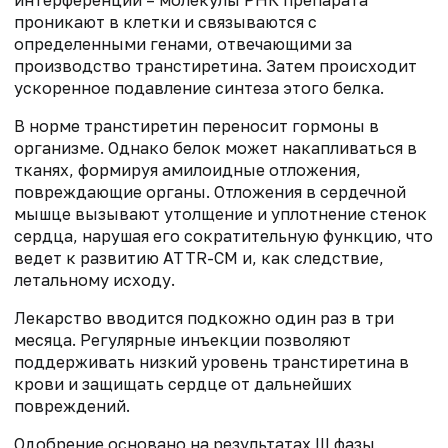
интерференции – молекулы РНК препарата
проникают в клетки и связываются с
определенными генами, отвечающими за
производство транстиретина. Затем происходит
ускоренное подавление синтеза этого белка.
В норме транстиретин переносит гормоны в
организме. Однако белок может накапливаться в
тканях, формируя амилоидные отложения,
повреждающие органы. Отложения в сердечной
мышце вызывают утолщение и уплотнение стенок
сердца, нарушая его сократительную функцию, что
ведет к развитию ATTR-CM и, как следствие,
летальному исходу.
Лекарство вводится подкожно один раз в три
месяца. Регулярные инъекции позволяют
поддерживать низкий уровень транстиретина в
крови и защищать сердце от дальнейших
повреждений.
Одобрение основано на результатах III фазы