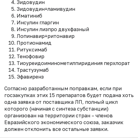
Зидовудин
Зидовудин+ламивудин
Иматиниб
Инсулин гларгин
Инсулин лизпро двухфазный
Лопинавир+ритонавир
Протионамид
Ритуксимаб
Тенофовир
Тиоуреидоиминометилпиридиния перхлорат
Трастузумаб
Эфавиренз
Согласно разработанным поправкам, если при
госзакупках этих 15 препаратов будет подана хоть
одна заявка от поставщика ЛП, полный цикл
которого (начиная с синтеза субстанции)
организован на территории стран – членов
Евразийского экономического союза, заказчик
должен отклонить все остальные заявки.