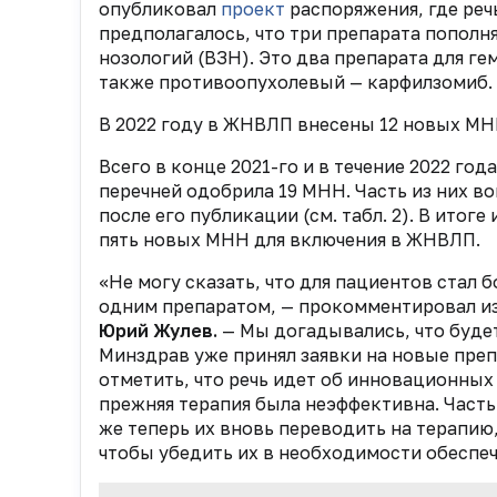
опубликовал
проект
распоряжения, где речь
предполагалось, что три препарата попол
нозологий (ВЗН). Это два препарата для ге
также противоопухолевый — карфилзомиб. В
В 2022 году в ЖНВЛП внесены 12 новых МН
Всего в конце 2021-го и в течение 2022 г
перечней одобрила 19 МНН. Часть из них во
после его публикации (см. табл. 2). В ито
пять новых МНН для включения в ЖНВЛП.
«Не могу сказать, что для пациентов стал 
одним препаратом, — прокомментировал и
Юрий Жулев.
— Мы догадывались, что будет
Минздрав уже принял заявки на новые препа
отметить, что речь идет об инновационных
прежняя терапия была неэффективна. Часть
же теперь их вновь переводить на терапию
чтобы убедить их в необходимости обеспе