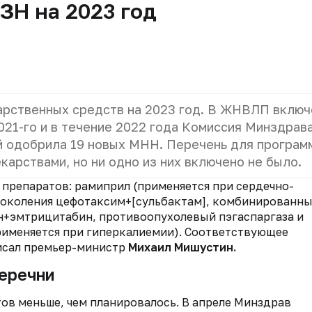
ЗН на 2023 год
арственных средств на 2023 год. В ЖНВЛП вклю
2021-го и в течение 2022 года Комиссия Минздрав
 одобрила 19 новых МНН. Перечень для програм
арствами, но ни одно из них включено не было.
 препаратов: рамиприл (применяется при сердечно-
I поколения цефотаксим+[сульбактам], комбинированн
н+эмтрицитабин, противоопухолевый пэгаспаргаза и
рименяется при гиперкалиемии). Соответствующее
сал премьер-министр
Михаил Мишустин.
перечни
в меньше, чем планировалось. В апреле Минздрав