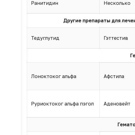
Ранитидин
Несколько
Другие препараты для лече
Тедуглутид
Гэттестив
Г
Лоноктоког альфа
Афстила
Руриоктоког альфа пэгол
Аденовейт
Гемато