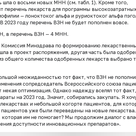
 шла о восьми новых МНН (см. табл. 1). Кроме того,
нят перечень лекарств для программы высокозатратны
мофилии — лоноктоког альфа и руриоктоког альфа пэгол
 2023 году перечень ВЗН не будет пополнен вовсе.
Н, в перечень ВЗН — 4 МНН.
ода Комиссия Минздрава по формированию лекарственн
шла в проект распоряжения, другая часть была одобре
ге из общего количества одобренных лекарств выбрано 
большой неожиданностью тот факт, что ВЗН не пополни
зменения сопредседатель Всероссийского союза паци
 некая оптимизация. Однако надежду вселял тот факт,
раты на 2023 год. Значит, собирались закупать. Я хоч
 лекарствах и небольшой когорте пациентов, для кот
 пациентов уже были переведены на новые лекарства.
, которая им не помогает? Мы продолжим диалог с вла
чения доступности инновационных препаратов».