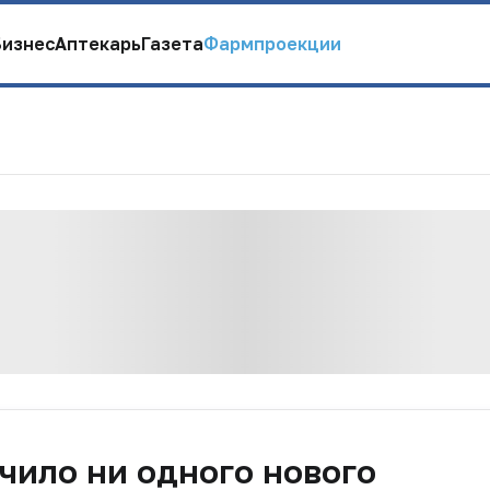
Бизнес
Аптекарь
Газета
Фармпроекции
чило ни одного нового