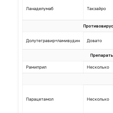
Ланаделумаб
Такзайро
Противовирус
Долутегравир+ламивудин
Довато
Препараты
Рамиприл
Несколько
Парацетамол
Несколько