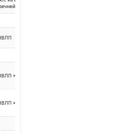
речней
НВЛП
ВЛП + ВЗН
ВЛП + ВЗН