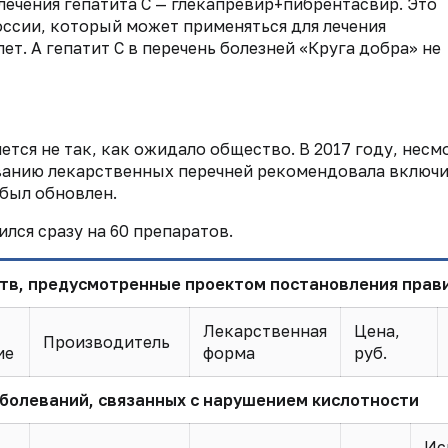
лечения гепатита С — глекапревир+пибрентасвир. Это
оссии, который может применяться для лечения
лет. А гепатит С в перечень болезней «Круга добра» не
тся не так, как ожидало общество. В 2017 году, несм
ванию лекарственных перечней рекомендовала включи
был обновлен.
ся сразу на 60 препаратов.
рств, предусмотренные проектом постановления прав
Лекарственная
Цена,
Производитель
ие
форма
руб.
аболеваний, связанных с нарушением кислотности
Ис