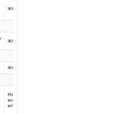
ЖНВЛП
а
ЖНВЛП
ЖНВЛП
Миним.
ассорт.
аптек