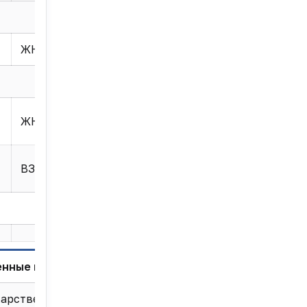
ЖНВЛП
ЖНВЛП
ВЗН
енные перечни
арственная
Цена,
Перечень