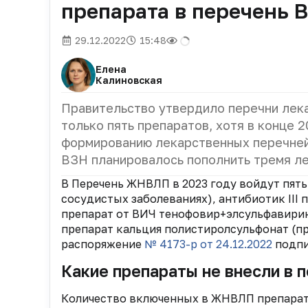
препарата в перечень В
29.12.2022
15:48
Елена
Калиновская
Правительство утвердило перечни лек
только пять препаратов, хотя в конце 
формированию лекарственных перечней
ВЗН планировалось пополнить тремя лек
В Перечень ЖНВЛП в 2023 году войдут пять
сосудистых заболеваниях), антибиотик II
препарат от ВИЧ тенофовир+элсульфавири
препарат кальция полистиролсульфонат (п
распоряжение
№ 4173-р от 24.12.2022
подпи
Какие препараты не внесли в 
Количество включенных в ЖНВЛП препарато