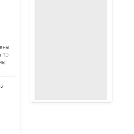
чены
а по
мы
ый