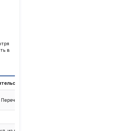
отря
ть в
ительства
Перечень
кл. из всех