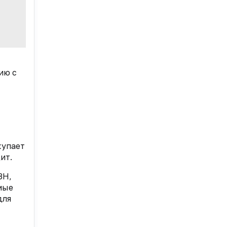
ию с
купает
ит.
ЗН,
мые
для