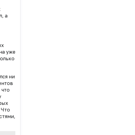
х
, а
ых
на уже
только
лся ни
ентов
 что
у
орых
 Что
стями,