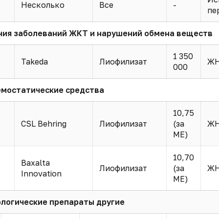
Несколько
Все
-
пе
ния заболеваний ЖКТ и нарушений обмена веществ
1 350
Takeda
Лиофилизат
Ж
000
емостатические средства
10,75
CSL Behring
Лиофилизат
(за
ЖН
МЕ)
10,70
Baxalta
Лиофилизат
(за
ЖН
Innovation
МЕ)
логические препараты другие