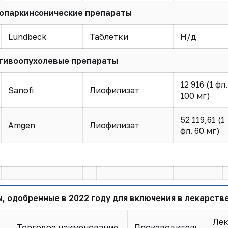
опаркинсонические препараты
Lundbeck
Таблетки
Н/д
тивоопухолевые препараты
12 916 (1 фл.
Sanofi
Лиофилизат
100 мг)
52 119,61 (1
Amgen
Лиофилизат
фл. 60 мг)
ы, одобренные в 2022 году для включения в лекарств
Лек
Торговое наименование
Производитель